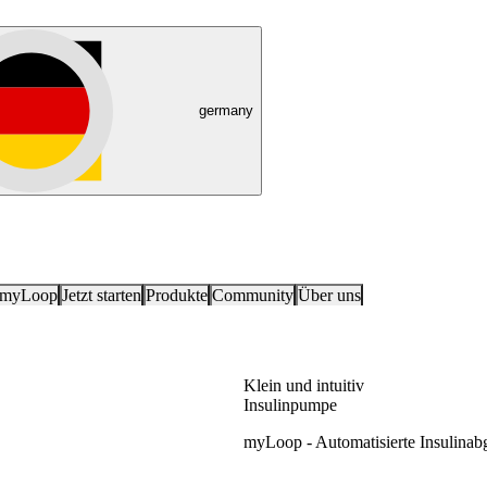
germany
 myLoop
Jetzt starten
Produkte
Community
Über uns
Klein und intuitiv
Insulinpumpe
myLoop -
Automatisierte Insulina