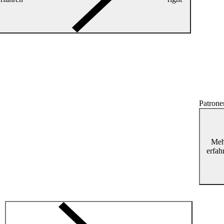
Patrone
Meh
erfah