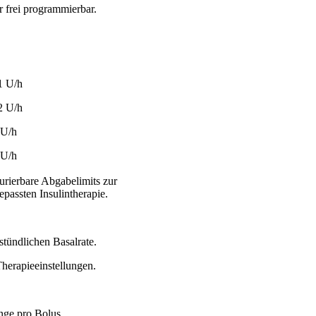
r frei programmierbar.
1 U/h
2 U/h
 U/h
 U/h
rierbare Abgabelimits zur
epassten Insulintherapie.
tündlichen Basalrate.
Therapieeinstellungen.
ge pro Bolus.