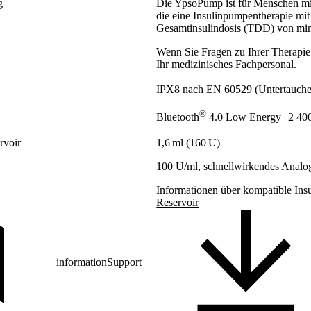
g
Die YpsoPump ist für Menschen mit
die eine Insulinpumpentherapie mit 
Gesamtinsulindosis (TDD) von mind
Wenn Sie Fragen zu Ihrer Therapie 
Ihr medizinisches Fachpersonal.
IPX8 nach EN 60529 (Untertauchen
®
Bluetooth
4.0 Low Energy 2 400
rvoir
1,6 ml (160 U)
100 U/ml, schnellwirkendes Analog
Informationen über kompatible Insu
Reservoir
information
Support