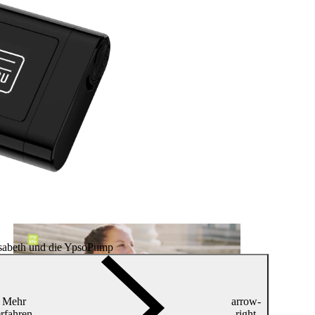
isabeth und die YpsoPump
Mehr
arrow-
erfahren
right