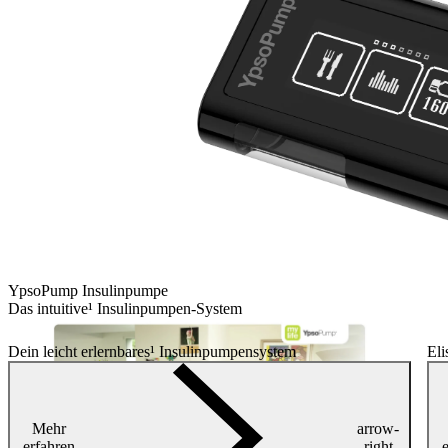
YpsoPump Insulinpumpe
Das intuitive¹ Insulinpumpen-System
Dein leicht erlernbares¹ Insulinpumpensystem
El
Mehr
arrow-
erfahren
right