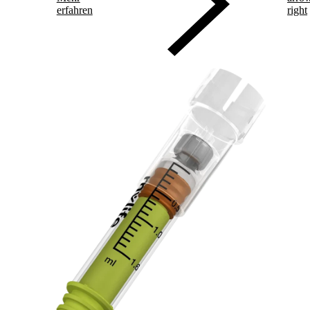
erfahren
right