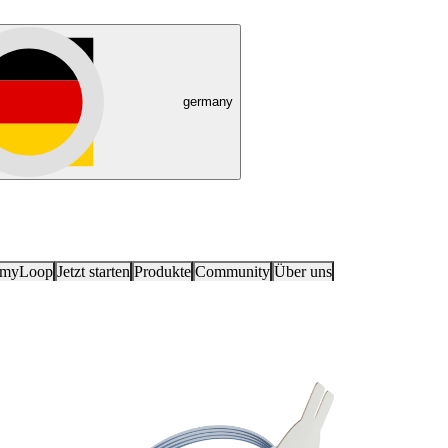
germany
 myLoop
Jetzt starten
Produkte
Community
Über uns