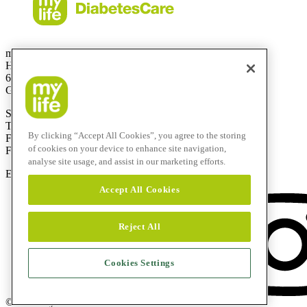
mylife Diabetes Care GmbH
Höchster Stra
ß
e 70
65835 Liederbach
Germany
Service-Hotline: 0800 9776633
T
+49 69310 197- 0
By clicking “Accept All Cookies”, you agree to the storing
F
+49 69 310 197-100
of cookies on your device to enhance site navigation,
Free-Fax:
0800 9776634
analyse site usage, and assist in our marketing efforts.
E-Mail:
info@mylife-diabetescare.de
Accept All Cookies
Reject All
Cookies Settings
© 2026 mylife Diabetes Care AG