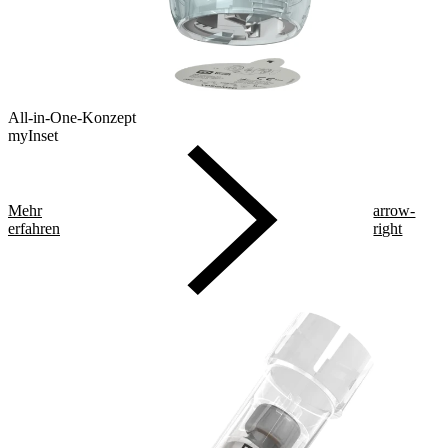
All-in-One-Konzept
myInset
Mehr
arrow-
erfahren
right