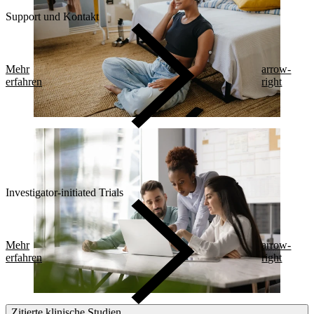
Support und Kontakt
Mehr
arrow-
erfahren
right
Investigator-initiated Trials
Mehr
arrow-
erfahren
right
Zitierte klinische Studien