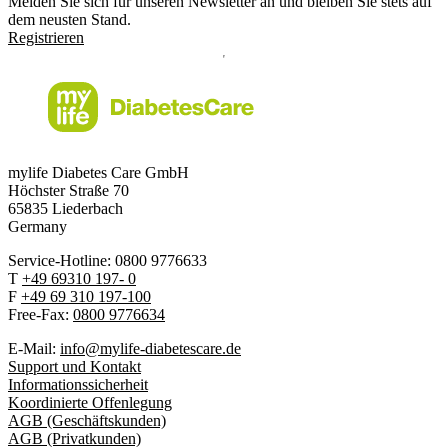
Melden Sie sich für unseren Newsletter an und bleiben Sie stets auf
dem neusten Stand.
Registrieren
mylife Diabetes Care GmbH
Höchster Stra
ß
e 70
65835 Liederbach
Germany
Service-Hotline: 0800 9776633
T
+49 69310 197- 0
F
+49 69 310 197-100
Free-Fax:
0800 9776634
E-Mail:
info@mylife-diabetescare.de
Support und Kontakt
Informationssicherheit
Koordinierte Offenlegung
AGB (Geschäftskunden)
AGB (Privatkunden)