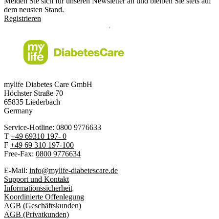
Melden Sie sich für unseren Newsletter an und bleiben Sie stets auf
dem neusten Stand.
Registrieren
mylife Diabetes Care GmbH
Höchster Stra
ß
e 70
65835 Liederbach
Germany
Service-Hotline: 0800 9776633
T
+49 69310 197- 0
F
+49 69 310 197-100
Free-Fax:
0800 9776634
E-Mail:
info@mylife-diabetescare.de
Support und Kontakt
Informationssicherheit
Koordinierte Offenlegung
AGB (Geschäftskunden)
AGB (Privatkunden)