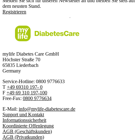
Melden Sie sich für unseren Newsletter an und bleiben Sie stets auf
dem neusten Stand.
Registrieren
mylife Diabetes Care GmbH
Höchster Stra
ß
e 70
65835 Liederbach
Germany
Service-Hotline: 0800 9776633
T
+49 69310 197- 0
F
+49 69 310 197-100
Free-Fax:
0800 9776634
E-Mail:
info@mylife-diabetescare.de
Support und Kontakt
Informationssicherheit
Koordinierte Offenlegung
AGB (Geschäftskunden)
AGB (Privatkunden)