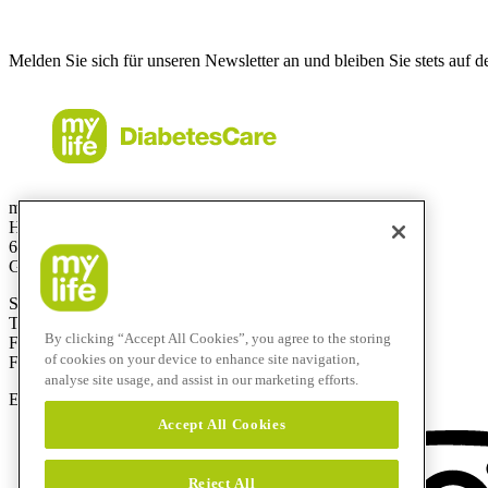
Melden Sie sich für unseren Newsletter an und bleiben Sie stets auf 
mylife Diabetes Care GmbH
Höchster Stra
ß
e 70
65835 Liederbach
Germany
Service-Hotline: 0800 9776633
T
+49 69310 197- 0
By clicking “Accept All Cookies”, you agree to the storing
F
+49 69 310 197-100
of cookies on your device to enhance site navigation,
Free-Fax:
0800 9776634
analyse site usage, and assist in our marketing efforts.
E-Mail:
info@mylife-diabetescare.de
Accept All Cookies
Reject All