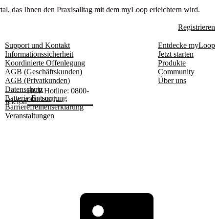
tal, das Ihnen den Praxisalltag mit dem myLoop erleichtern wird.
Registrieren
Support und Kontakt
Entdecke myLoop
Informationssicherheit
Jetzt starten
Koordinierte Offenlegung
Produkte
AGB (Geschäftskunden)
Community
AGB (Privatkunden)
Über uns
Datenschutz
HCP Hotline: 0800-
Batterie-Entsorgung
000 1047
telefon
Barrierefreiheitserklärung
Veranstaltungen