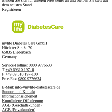
Melden Sie sich für unseren Newsletter an und bleiben Sie stets auf
dem neusten Stand.
Registrieren
mylife Diabetes Care GmbH
Höchster Stra
ß
e 70
65835 Liederbach
Germany
Service-Hotline: 0800 9776633
T
+49 69310 197- 0
F
+49 69 310 197-100
Free-Fax:
0800 9776634
E-Mail:
info@mylife-diabetescare.de
Support und Kontakt
Informationssicherheit
Koordinierte Offenlegung
AGB (Geschäftskunden)
AGB (Privatkunden)