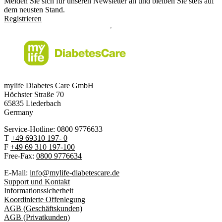
Melden Sie sich für unseren Newsletter an und bleiben Sie stets auf
dem neusten Stand.
Registrieren
mylife Diabetes Care GmbH
Höchster Stra
ß
e 70
65835 Liederbach
Germany
Service-Hotline: 0800 9776633
T
+49 69310 197- 0
F
+49 69 310 197-100
Free-Fax:
0800 9776634
E-Mail:
info@mylife-diabetescare.de
Support und Kontakt
Informationssicherheit
Koordinierte Offenlegung
AGB (Geschäftskunden)
AGB (Privatkunden)