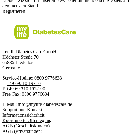
Melden Sie sich für unseren Newsletter an und bleiben Sie stets auf
dem neusten Stand.
Registrieren
mylife Diabetes Care GmbH
Höchster Stra
ß
e 70
65835 Liederbach
Germany
Service-Hotline: 0800 9776633
T
+49 69310 197- 0
F
+49 69 310 197-100
Free-Fax:
0800 9776634
E-Mail:
info@mylife-diabetescare.de
Support und Kontakt
Informationssicherheit
Koordinierte Offenlegung
AGB (Geschäftskunden)
AGB (Privatkunden)