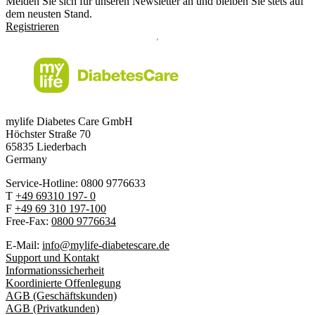
Melden Sie sich für unseren Newsletter an und bleiben Sie stets auf
dem neusten Stand.
Registrieren
mylife Diabetes Care GmbH
Höchster Stra
ß
e 70
65835 Liederbach
Germany
Service-Hotline: 0800 9776633
T
+49 69310 197- 0
F
+49 69 310 197-100
Free-Fax:
0800 9776634
E-Mail:
info@mylife-diabetescare.de
Support und Kontakt
Informationssicherheit
Koordinierte Offenlegung
AGB (Geschäftskunden)
AGB (Privatkunden)