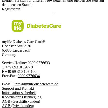
Melden Sie sich für unseren Newsletter an und bleiben Sie stets auf
dem neusten Stand.
Registrieren
mylife Diabetes Care GmbH
Höchster Stra
ß
e 70
65835 Liederbach
Germany
Service-Hotline: 0800 9776633
T
+49 69310 197- 0
F
+49 69 310 197-100
Free-Fax:
0800 9776634
E-Mail:
info@mylife-diabetescare.de
Support und Kontakt
Informationssicherheit
Koordinierte Offenlegung
AGB (Geschäftskunden)
AGB (Privatkunden)