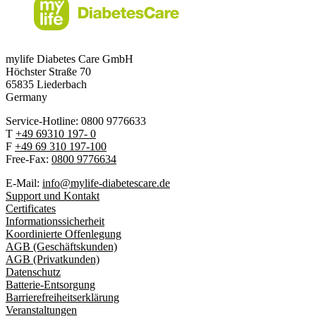
mylife Diabetes Care GmbH
Höchster Stra
ß
e 70
65835 Liederbach
Germany
Service-Hotline: 0800 9776633
T
+49 69310 197- 0
F
+49 69 310 197-100
Free-Fax:
0800 9776634
E-Mail:
info@mylife-diabetescare.de
Support und Kontakt
Certificates
Informationssicherheit
Koordinierte Offenlegung
AGB (Geschäftskunden)
AGB (Privatkunden)
Datenschutz
Batterie-Entsorgung
Barrierefreiheitserklärung
Veranstaltungen