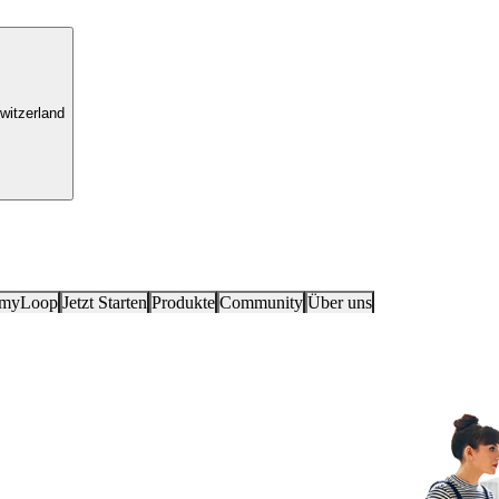
witzerland
 myLoop
Jetzt Starten
Produkte
Community
Über uns