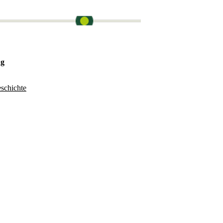
ng
schichte