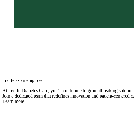
combining medical devices and digi
Our vision
We gain leadership where we choos
in products, solutions and services
mylife as an employer
At mylife Diabetes Care, you’ll contribute to groundbreaking solution
Join a dedicated team that redefines innovation and patient-centered c
Learn more