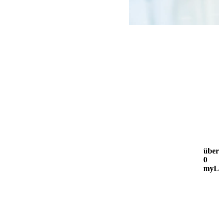
über
0
myLo