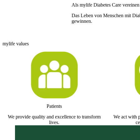
Als mylife Diabetes Care vereinen
Das Leben von Menschen mit Diabet
gewinnen.
‘‘Unser Name unterstreicht die V
Unternehmen und den Menschen, d
Sébastien Delarive, Chief Executi
mylife values
Patients
We provide quality and excellence to transform
We act with p
lives.
ce
Our mission
We are engineering miracles for pe