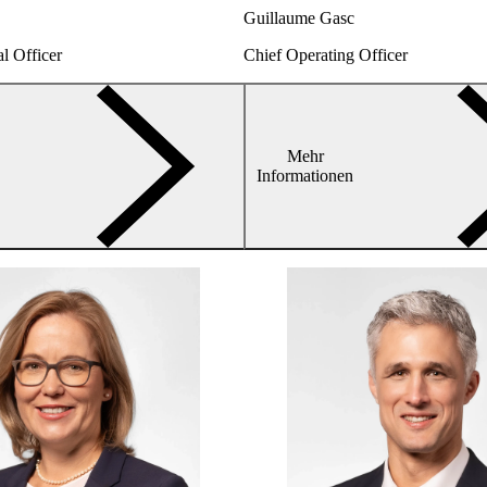
Guillaume Gasc
l Officer
Chief Operating Officer
Mehr
arrow-
Informationen
right