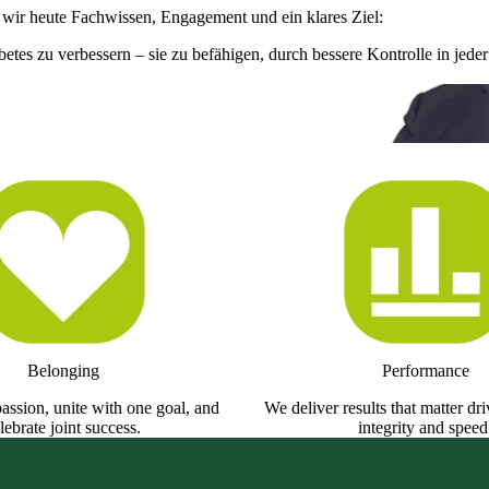
 wir heute Fachwissen, Engagement und ein klares Ziel:
es zu verbessern – sie zu befähigen, durch bessere Kontrolle in jede
erbindung zwischen unserem
enen wir dienen’’
ve Officer
Belonging
Performance
assion, unite with one goal, and
We deliver results that matter dr
lebrate joint success.
integrity and speed
ople living with diabetes, by