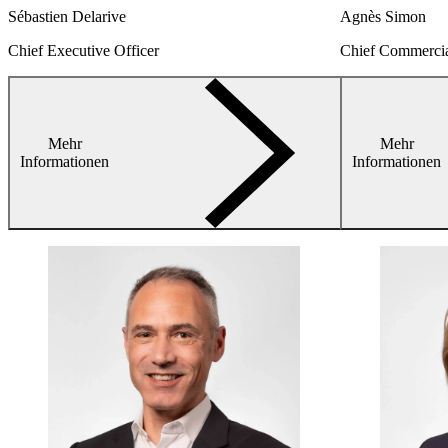
Sébastien Delarive
Agnès Simon
Chief Executive Officer
Chief Commercia
Mehr
Mehr
arrow-
Informationen
Informationen
right