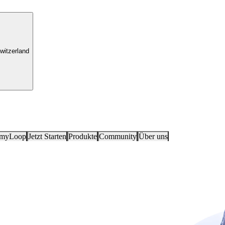
witzerland
 myLoop
Jetzt Starten
Produkte
Community
Über uns