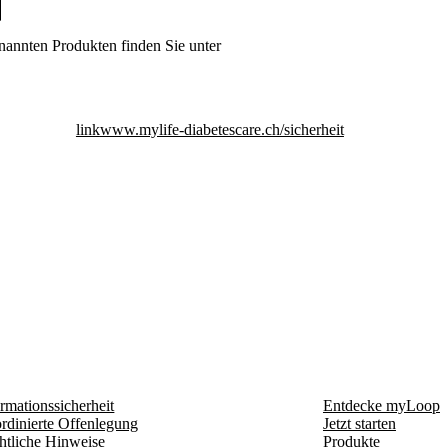
nannten Produkten finden Sie unter
link
www.mylife-diabetescare.ch/sicherheit
rmationssicherheit
Entdecke myLoop
rdinierte Offenlegung
Jetzt starten
htliche Hinweise
Produkte