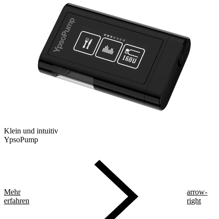
Klein und intuitiv
YpsoPump
Mehr
arrow-
erfahren
right