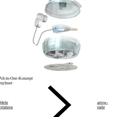
All-in-One-Konzept
myInset
Mehr
arrow-
erfahren
right