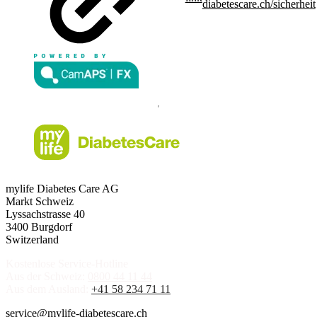
diabetescare.ch/sicherheit
mylife Diabetes Care AG
Markt Schweiz
Lyssachstrasse 40
3400 Burgdorf
Switzerland
Kostenlose Service-Hotline
Aus der Schweiz:
0800 44 11 44
Aus dem Ausland:
+41 58 234 71 11
service@mylife-diabetescare.ch