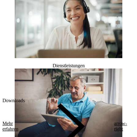
Dienstleistungen
Downloads
Mehr
arrow-
erfahren
right