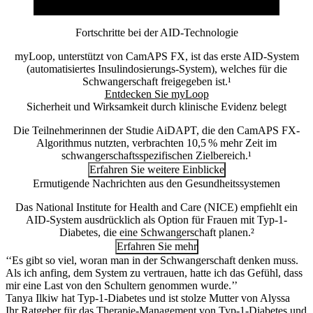
Fortschritte bei der AID-Technologie
myLoop, unterstützt von CamAPS FX, ist das erste AID-System
(automatisiertes Insulindosierungs-System), welches für die
Schwangerschaft freigegeben ist.¹
Entdecken Sie myLoop
Sicherheit und Wirksamkeit durch klinische Evidenz belegt
Die Teilnehmerinnen der Studie AiDAPT, die den CamAPS FX-
Algorithmus nutzten, verbrachten 10,5 % mehr Zeit im
schwangerschaftsspezifischen Zielbereich.¹
Erfahren Sie weitere Einblicke
Ermutigende Nachrichten aus den Gesundheitssystemen
Das National Institute for Health and Care (NICE) empfiehlt ein
AID-System ausdrücklich als Option für Frauen mit Typ-1-
Diabetes, die eine Schwangerschaft planen.²
Erfahren Sie mehr
‘‘Es gibt so viel, woran man in der Schwangerschaft denken muss.
Als ich anfing, dem System zu vertrauen, hatte ich das Gefühl, dass
mir eine Last von den Schultern genommen wurde.’’
Tanya Ilkiw hat Typ-1-Diabetes und ist stolze Mutter von Alyssa
Ihr Ratgeber für das Therapie-Management von Typ-1-Diabetes und