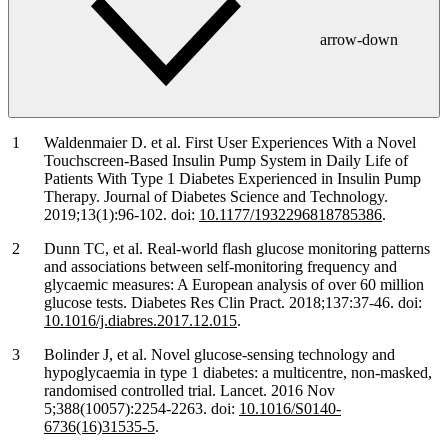
arrow-down
Waldenmaier D. et al. First User Experiences With a Novel
Touchscreen-Based Insulin Pump System in Daily Life of
Patients With Type 1 Diabetes Experienced in Insulin Pump
Therapy. Journal of Diabetes Science and Technology.
2019;13(1):96-102. doi:
10.1177/1932296818785386
.
Dunn TC, et al. Real-world flash glucose monitoring patterns
and associations between self-monitoring frequency and
glycaemic measures: A European analysis of over 60 million
glucose tests. Diabetes Res Clin Pract. 2018;137:37-46. doi:
10.1016/j.diabres.2017.12.015
.
Bolinder J, et al. Novel glucose-sensing technology and
hypoglycaemia in type 1 diabetes: a multicentre, non-masked,
randomised controlled trial. Lancet. 2016 Nov
5;388(10057):2254-2263. doi:
10.1016/S0140-
6736(16)31535-5
.