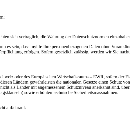
on;
lichten sich vertraglich, die Wahrung der Datenschutznormen einzuhalte
kann es sein, dass mylife Ihre personenbezogenen Daten ohne Vorankün
erpflichtung erfolgen. Sofern gesetzlich zulässig, werden wir Sie nacht
r Schweiz oder des Europäischen Wirtschaftsraums – EWR, sofern der E
n diesen Ländern gewährleisten die nationalen Gesetze einen Schutz 
nicht als Länder mit angemessenem Schutzniveau anerkannt sind, übermi
gsklauseln) sowie erhöhten technische Sicherheitsmassnahmen.
ht auf/darauf: