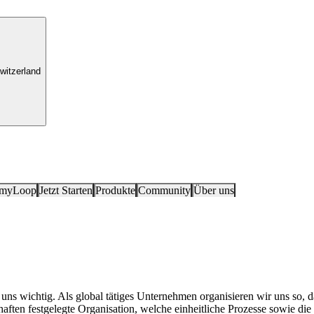
witzerland
 myLoop
Jetzt Starten
Produkte
Community
Über uns
 uns wichtig. Als global tätiges Unternehmen organisieren wir uns so,
ten festgelegte Organisation, welche einheitliche Prozesse sowie die S