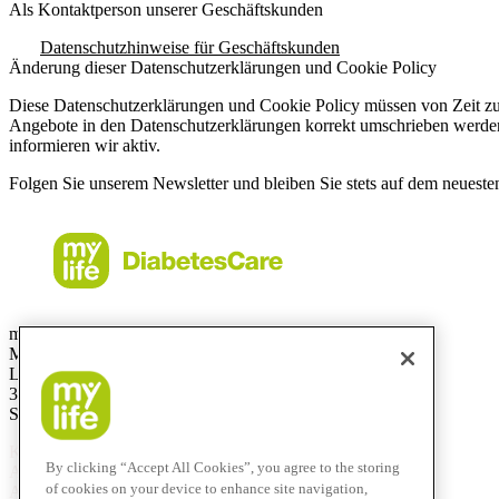
Als Kontaktperson unserer Geschäftskunden
Datenschutzhinweise für Geschäftskunden
Änderung dieser Datenschutzerklärungen und Cookie Policy
Diese Datenschutzerklärungen und Cookie Policy müssen von Zeit zu 
Angebote in den Datenschutzerklärungen korrekt umschrieben werden.
informieren wir aktiv.
Folgen Sie unserem Newsletter und bleiben Sie stets auf dem neueste
mylife Diabetes Care AG
Markt Schweiz
Lyssachstrasse 40
3400 Burgdorf
Switzerland
Kostenlose Service-Hotline
By clicking “Accept All Cookies”, you agree to the storing
Aus der Schweiz:
0800 44 11 44
of cookies on your device to enhance site navigation,
Aus dem Ausland:
+41 58 234 71 11