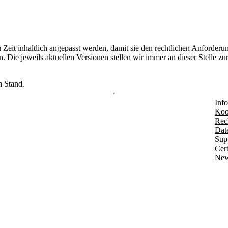
Zeit inhaltlich angepasst werden, damit sie den rechtlichen Anforder
 Die jeweils aktuellen Versionen stellen wir immer an dieser Stelle 
n Stand.
Info
Koo
Rec
Dat
Sup
Cert
New