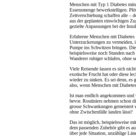
Menschen mit Typ 1 Diabetes müss
Essensmenge bewerkstelligen. Plöt
Zeitverschiebung schaffen alle – 
aus der geplanten einwöchigen Zu
gezielte Anpassungen bei der Insu
Erfahrene Menschen mit Diabetes m
Unterzuckerungen zu vermeiden, i
Pumpe ins Schwitzen bringen. Die
beispielsweise noch Stunden nach
Wanderer ruhiger schlafen, ohne s
Viele Reisende lassen es sich nich
exotische Frucht hat oder diese le
wieder zu sinken. Es sei denn, es
also, wenn Menschen mit Diabetes 
Ist man endlich angekommen und vo
bevor. Routiniers nehmen schon d
grosse Schwankungen gemeistert 
ohne Zwischenfälle landen lässt?
Das ist möglich, beispielsweise 
dem passenden Zubehör gibt es auc
über jede Situation, unzählige Län