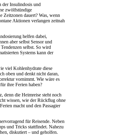
der Insulindosis und
ine zwölfstündige
ene Zeitzonen dauert? Was, wenn
ontane Aktionen verlangen zeitnah
ndosierung helfen dabei,
nen aber selbst Sensor und
 Tendenzen selbst. So wird
atisierten Systems kann der
wie viel Kohlenhydrate diese
ach oben und denkt nicht daran,
Korrektur vornimmt. Wie wäre es
für ihre Ferien haben?
z, denn die Heimreise steht noch
cht wissen, wie der Rückflug ohne
Ferien macht und den Passagier
 hervorragend für Reisende. Neben
ps und Tricks stattfindet. Nahezu
hen, diskutiert – und geholfen.