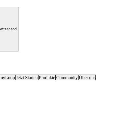
witzerland
 myLoop
Jetzt Starten
Produkte
Community
Über uns