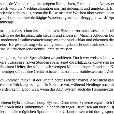
en jede Veränderung mit stetigem Beobachten, Rechnen und Anpassen 
zlich wird die Nachtinsulinration am Tag gebraucht und umgekehrt. E
doch wie sieht es aus, wenn die Reise mehrere Wochen über verschied
gfahrt spontan eine dreitägige Wanderung auf den Berggipfel wird? Sp
linmenge.
anagen dies schon fast automatisch. Systeme zur automatischen Insuli
ndem sie die Insulinzufuhr steuern und anpassen. Manche Aktionen kön
 modernen Insulinverabreichungssysteme sind schlau und erkennen die
 einer Bergwanderung sehr wenig Insulin gebraucht und dank des autom
eine Blutzuckerwerte kontrollieren zu müssen.
t entgehen, fremde Spezialitäten zu probieren. Doch wer weiss schon, 
ckere Süssspeise. Zwei Stunden später zeigt die Blutzuckerkurve steil n
 gibt einen Helfer, der schon nach wenigen Minuten eingreift und eine 
weniger oft auf ihre Geräte schauen müssen und stattdessen mehr Zeit 
llkommen relaxt, ist der Urlaub bereits wieder vorbei. Aber nicht gan
ie ersten Rückanpassungen für Zuhause vor, während Neulinge noch ni
werden kann. Doch was, wenn das AID-System auch die Heimreise zu 
mit einem Hybrid Closed Loop-System. Denn diese Systeme eignen sich
h Foren und Communities, in denen ein reger Austausch mit vielen Tip
der und alle möglichen Sportarten oder Urlaubsreisen wird dort gesproc