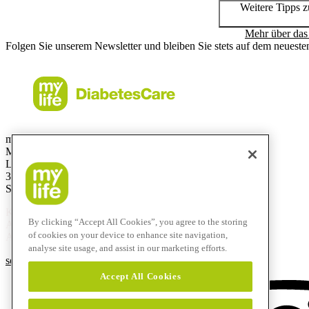
Weitere Tipps 
Mehr über das
Folgen Sie unserem Newsletter und bleiben Sie stets auf dem neueste
mylife Diabetes Care AG
Markt Schweiz
Lyssachstrasse 40
3400 Burgdorf
Switzerland
Kostenlose Service-Hotline
By clicking “Accept All Cookies”, you agree to the storing
Aus der Schweiz:
0800 44 11 44
of cookies on your device to enhance site navigation,
Aus dem Ausland:
+41 58 234 71 11
analyse site usage, and assist in our marketing efforts.
service@mylife-diabetescare.ch
Accept All Cookies