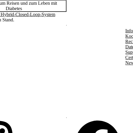
zum Reisen und zum Leben mit
Diabetes
 Hybrid-Closed-Loop-System
n Stand.
Info
Koo
Rec
Dat
Sup
Cert
New