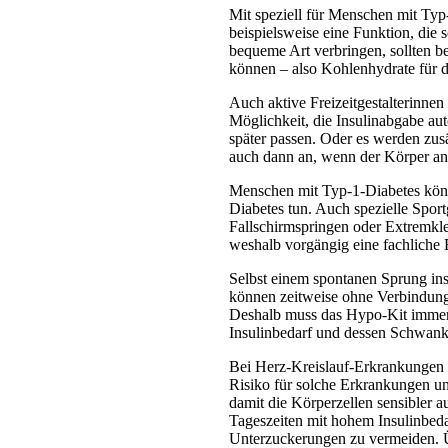
Mit speziell für Menschen mit Typ-
beispielsweise eine Funktion, die 
bequeme Art verbringen, sollten be
können – also Kohlenhydrate für den
Auch aktive Freizeitgestalterinnen
Möglichkeit, die Insulinabgabe aut
später passen. Oder es werden zu
auch dann an, wenn der Körper and
Menschen mit Typ-1-Diabetes könne
Diabetes tun. Auch spezielle Sport
Fallschirmspringen oder Extremkle
weshalb vorgängig eine fachliche 
Selbst einem spontanen Sprung ins
können zeitweise ohne Verbindung
Deshalb muss das Hypo-Kit immer m
Insulinbedarf und dessen Schwank
Bei Herz-Kreislauf-Erkrankungen u
Risiko für solche Erkrankungen un
damit die Körperzellen sensibler a
Tageszeiten mit hohem Insulinbedar
Unterzuckerungen zu vermeiden. Üb