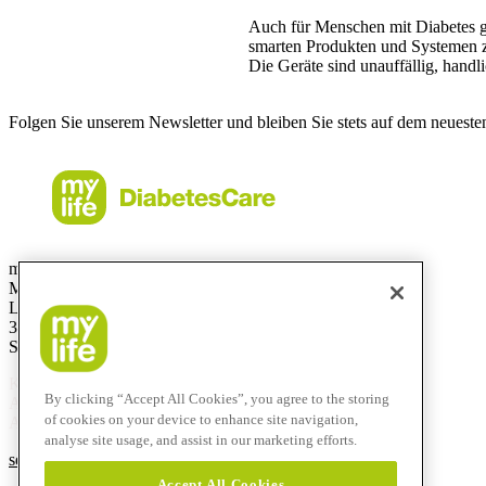
Auch für Menschen mit Diabetes gib
smarten Produkten und Systemen zu
Die Geräte sind unauffällig, handl
Folgen Sie unserem Newsletter und bleiben Sie stets auf dem neueste
mylife Diabetes Care AG
Markt Schweiz
Lyssachstrasse 40
3400 Burgdorf
Switzerland
Kostenlose Service-Hotline
By clicking “Accept All Cookies”, you agree to the storing
Aus der Schweiz:
0800 44 11 44
of cookies on your device to enhance site navigation,
Aus dem Ausland:
+41 58 234 71 11
analyse site usage, and assist in our marketing efforts.
service@mylife-diabetescare.ch
Accept All Cookies