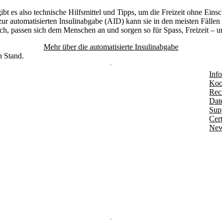
t es also technische Hilfsmittel und Tipps, um die Freizeit ohne Eins
r automatisierten Insulinabgabe (AID) kann sie in den meisten Fällen 
ich, passen sich dem Menschen an und sorgen so für Spass, Freizeit – un
Mehr über die automatisierte Insulinabgabe
n Stand.
Info
Koo
Rec
Dat
Sup
Cert
New