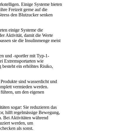
rkstelligen. Einige Systeme bieten
hre Freizeit gerne auf die
 Stress den Blutzucker senken
eten einige Systeme die
er Aktivität, damit die Werte
assen sie die Insulinmenge meist
n und -sportler mit Typ-1-
bei Extremsportarten wie
besteht ein erhöhtes Risiko,
e Produkte sind wasserdicht und
omplett vermieden werden.
u führen, um den eigenen
äten sogar: Sie reduzieren das
or, hilft regelmässige Bewegung,
rn. Bei Aktivitäten während
duziert werden, um
checken als sonst.