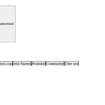
witzerland
 myLoop
Jetzt Starten
Produkte
Community
Über uns