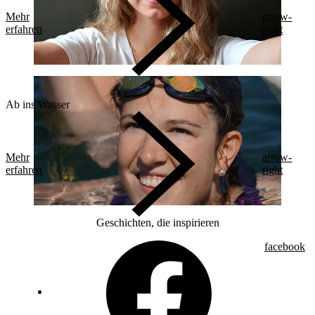
Mehr
arrow-
erfahren
right
Ab ins Wasser
Mehr
arrow-
erfahren
right
Geschichten, die inspirieren
facebook