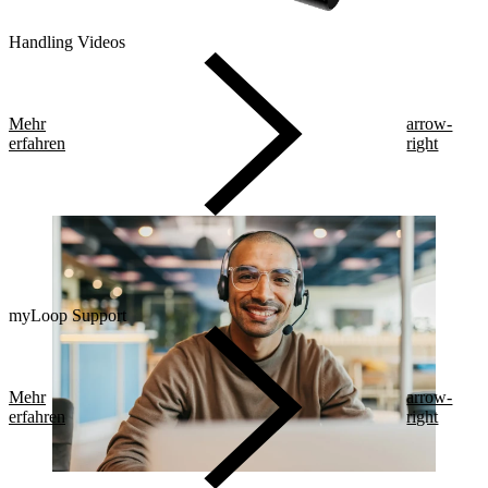
Handling Videos
Mehr
arrow-
erfahren
right
myLoop Support
Mehr
arrow-
erfahren
right