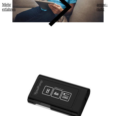
Mehr
arrow-
erfahren
right