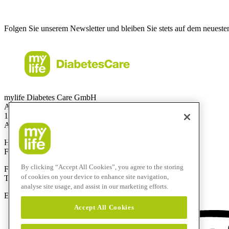
Folgen Sie unserem Newsletter und bleiben Sie stets auf dem neueste
mylife Diabetes Care GmbH
Am Euro Platz 2
1120 Wien
Austria
Hotline:
0800 300 304
Fax:
+43 720 880 148
By clicking “Accept All Cookies”, you agree to the storing
Für Anrufe aus dem Ausland:
of cookies on your device to enhance site navigation,
Technik-Hotline:
+43 720 882 805
analyse site usage, and assist in our marketing efforts.
E-Mail:
service@mylife-diabetescare.at
Accept All Cookies