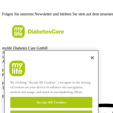
Folgen Sie unserem Newsletter und bleiben Sie stets auf dem neueste
mylife Diabetes Care GmbH
Am Euro Platz 2
1120 Wien
Austria
Hotline:
0800 300 304
Fax:
+43 720 880 148
By clicking “Accept All Cookies”, you agree to the storing
Für Anrufe aus dem Ausland:
of cookies on your device to enhance site navigation,
Technik-Hotline:
+43 720 882 805
analyse site usage, and assist in our marketing efforts.
E-Mail:
service@mylife-diabetescare.at
Accept All Cookies