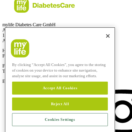
mylife Diabetes Care GmbH
Am Euro Platz 2
1120 Wien
Austria
Hotline:
0800 300 304
Fax:
+43 720 880 148
By clicking “Accept All Cookies”, you agree to the storing
Für Anrufe aus dem Ausland:
of cookies on your device to enhance site navigation,
Technik-Hotline:
+43 720 882 805
analyse site usage, and assist in our marketing efforts.
E-Mail:
service@mylife-diabetescare.at
Accept All Cookies
Reject All
Cookies Settings