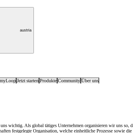
austria
 myLoop
Jetzt starten
Produkte
Community
Über uns
 uns wichtig. Als global tätiges Unternehmen organisieren wir uns so,
ten festgelegte Organisation, welche einheitliche Prozesse sowie die S