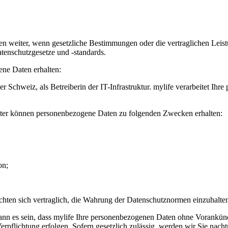
en weiter, wenn gesetzliche Bestimmungen oder die vertraglichen Leist
tenschutzgesetze und -standards.
ne Daten erhalten:
er Schweiz, als Betreiberin der IT-Infrastruktur. mylife verarbeitet I
beiter können personenbezogene Daten zu folgenden Zwecken erhalten:
on;
lichten sich vertraglich, die Wahrung der Datenschutznormen einzuhalte
ann es sein, dass
mylife
Ihre personenbezogenen Daten ohne Vorankündi
erpflichtung erfolgen. Sofern gesetzlich zulässig, werden wir Sie nacht