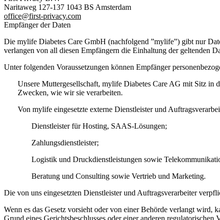
Naritaweg 127-137 1043 BS Amsterdam
office@first-privacy.com
Empfänger der Daten
Die mylife Diabetes Care GmbH (nachfolgend
”mylife”)
gibt nur Dat
verlangen von all diesen Empfängern die Einhaltung der geltenden Da
Unter folgenden Voraussetzungen können Empfänger personenbezoge
Unsere Muttergesellschaft, mylife Diabetes Care AG mit Sitz in d
Zwecken, wie wir sie verarbeiten.
Von mylife eingesetzte externe Dienstleister und Auftragsverar
Dienstleister für Hosting, SAAS-Lösungen;
Zahlungsdienstleister;
Logistik und Druckdienstleistungen sowie Telekommunikati
Beratung und Consulting sowie Vertrieb und Marketing.
Die von uns eingesetzten Dienstleister und Auftragsverarbeiter verpf
Wenn es das Gesetz vorsieht oder von einer Behörde verlangt wird, k
Grund eines Gerichtsbeschlusses oder einer anderen regulatorischen V