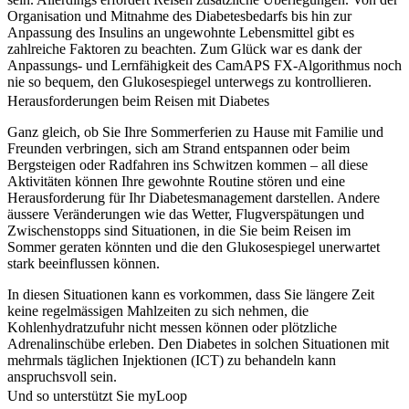
Organisation und Mitnahme des Diabetesbedarfs bis hin zur
Anpassung des Insulins an ungewohnte Lebensmittel gibt es
zahlreiche Faktoren zu beachten. Zum Glück war es dank der
Anpassungs- und Lernfähigkeit des CamAPS FX-Algorithmus noch
nie so bequem, den Glukosespiegel unterwegs zu kontrollieren.
Herausforderungen beim Reisen mit Diabetes
Ganz gleich, ob Sie Ihre Sommerferien zu Hause mit Familie und
Freunden verbringen, sich am Strand entspannen oder beim
Bergsteigen oder Radfahren ins Schwitzen kommen – all diese
Aktivitäten können Ihre gewohnte Routine stören und eine
Herausforderung für Ihr Diabetesmanagement darstellen. Andere
äussere Veränderungen wie das Wetter, Flugverspätungen und
Zwischenstopps sind Situationen, in die Sie beim Reisen im
Sommer geraten könnten und die den Glukosespiegel unerwartet
stark beeinflussen können.
In diesen Situationen kann es vorkommen, dass Sie längere Zeit
keine regelmässigen Mahlzeiten zu sich nehmen, die
Kohlenhydratzufuhr nicht messen können oder plötzliche
Adrenalinschübe erleben. Den Diabetes in solchen Situationen mit
mehrmals täglichen Injektionen (ICT) zu behandeln kann
anspruchsvoll sein.
Und so unterstützt Sie myLoop