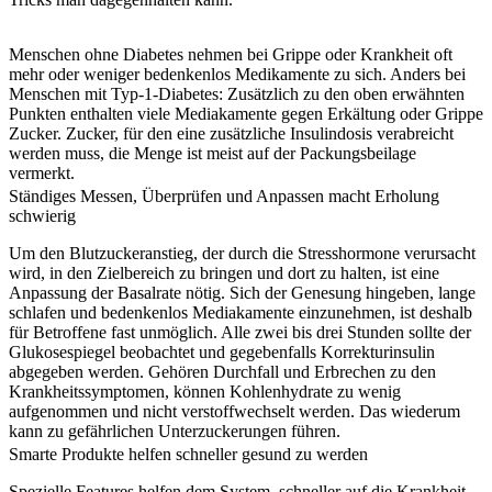
Menschen ohne Diabetes nehmen bei Grippe oder Krankheit oft
mehr oder weniger bedenkenlos
Medikamente
zu sich. Anders bei
Menschen mit Typ-1-Diabetes: Zusätzlich zu den oben erwähnten
Punkten enthalten viele Mediakamente gegen Erkältung oder Grippe
Zucker. Zucker, für den eine zusätzliche Insulindosis verabreicht
werden muss, die Menge ist meist auf der Packungsbeilage
vermerkt.
Ständiges Messen, Überprüfen und Anpassen macht Erholung
schwierig
Um den Blutzuckeranstieg, der durch die Stresshormone verursacht
wird, in den Zielbereich zu bringen und dort zu halten, ist eine
Anpassung der Basalrate nötig. Sich der Genesung hingeben, lange
schlafen und bedenkenlos Mediakamente einzunehmen, ist deshalb
für Betroffene fast unmöglich. Alle zwei bis drei Stunden sollte der
Glukosespiegel beobachtet und gegebenfalls Korrekturinsulin
abgegeben werden. Gehören Durchfall und Erbrechen zu den
Krankheitssymptomen, können Kohlenhydrate zu wenig
aufgenommen und nicht verstoffwechselt werden. Das wiederum
kann zu gefährlichen Unterzuckerungen führen.
Smarte Produkte helfen schneller gesund zu werden
Spezielle Features helfen dem System, schneller auf die Krankheit