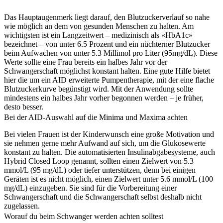
Das Hauptaugenmerk liegt darauf, den Blutzuckerverlauf so nahe
wie möglich an dem von gesunden Menschen zu halten. Am
wichtigsten ist ein Langzeitwert – medizinisch als «HbA1c»
bezeichnet – von unter 6.5 Prozent und ein nüchterner Blutzucker
beim Aufwachen von unter 5.3 Millimol pro Liter (95mg/dL). Diese
Werte sollte eine Frau bereits ein halbes Jahr vor der
Schwangerschaft möglichst konstant halten. Eine gute Hilfe bietet
hier die um ein AID erweiterte Pumpentherapie, mit der eine flache
Blutzuckerkurve begünstigt wird. Mit der Anwendung sollte
mindestens ein halbes Jahr vorher begonnen werden – je früher,
desto besser.
Bei der AID-Auswahl auf die Minima und Maxima achten
Bei vielen Frauen ist der Kinderwunsch eine große Motivation und
sie nehmen gerne mehr Aufwand auf sich, um die Glukosewerte
konstant zu halten. Die automatisierten Insulinabgabesysteme, auch
Hybrid Closed Loop genannt, sollten einen Zielwert von 5.3
mmol/L (95 mg/dL) oder tiefer unterstützen, denn bei einigen
Geräten ist es nicht möglich, einen Zielwert unter 5.6 mmol/L (100
mg/dL) einzugeben. Sie sind für die Vorbereitung einer
Schwangerschaft und die Schwangerschaft selbst deshalb nicht
zugelassen.
Worauf du beim Schwanger werden achten solltest