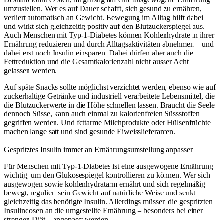
umzustellen. Wer es auf Dauer schafft, sich gesund zu ernähren,
verliert automatisch an Gewicht. Bewegung im Alltag hilft dabei
und wirkt sich gleichzeitig positiv auf den Blutzuckerspiegel aus.
Auch Menschen mit Typ-1-Diabetes können Kohlenhydrate in ihrer
Ernährung reduzieren und durch Alltagsaktivitäten abnehmen – und
dabei erst noch Insulin einsparen. Dabei dürfen aber auch die
Fettreduktion und die Gesamtkalorienzahl nicht ausser Acht
gelassen werden.
Auf späte Snacks sollte möglichst verzichtet werden, ebenso wie auf
zuckerhaltige Getränke und industriell verarbeitete Lebensmittel, die
die Blutzuckerwerte in die Höhe schnellen lassen. Braucht die Seele
dennoch Süsse, kann auch einmal zu kalorienfreien Süssstoffen
gegriffen werden. Und fettarme Milchprodukte oder Hülsenfrüchte
machen lange satt und sind gesunde Eiweisslieferanten.
Gespritztes Insulin immer an Ernährungsumstellung anpassen
Für Menschen mit Typ-1-Diabetes ist eine ausgewogene Ernährung
wichtig, um den Glukosespiegel kontrollieren zu können. Wer sich
ausgewogen sowie kohlenhydratarm ernährt und sich regelmäßig
bewegt, reguliert sein Gewicht auf natürliche Weise und senkt
gleichzeitig das benötigte Insulin. Allerdings müssen die gespritzten
Insulindosen an die umgestellte Ernährung – besonders bei einer
strengen Diät – angepasst werden.