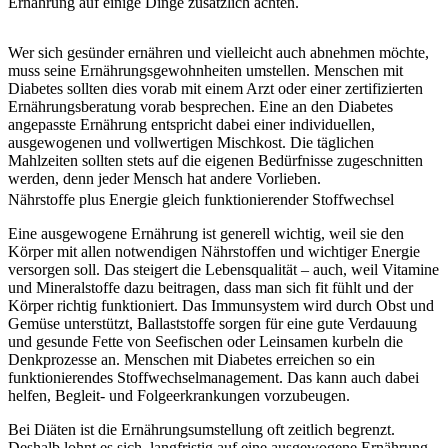
Ernährung auf einige Dinge zusätzlich achten.
Wer sich gesünder ernähren und vielleicht auch abnehmen möchte,
muss seine Ernährungsgewohnheiten umstellen. Menschen mit
Diabetes sollten dies vorab mit einem Arzt oder einer zertifizierten
Ernährungsberatung vorab besprechen. Eine an den Diabetes
angepasste Ernährung entspricht dabei einer individuellen,
ausgewogenen und vollwertigen Mischkost. Die täglichen
Mahlzeiten sollten stets auf die eigenen Bedürfnisse zugeschnitten
werden, denn jeder Mensch hat andere Vorlieben.
Nährstoffe plus Energie gleich funktionierender Stoffwechsel
Eine ausgewogene Ernährung ist generell wichtig, weil sie den
Körper mit allen notwendigen Nährstoffen und wichtiger Energie
versorgen soll. Das steigert die Lebensqualität – auch, weil Vitamine
und Mineralstoffe dazu beitragen, dass man sich fit fühlt und der
Körper richtig funktioniert. Das Immunsystem wird durch Obst und
Gemüse unterstützt, Ballaststoffe sorgen für eine gute Verdauung
und gesunde Fette von Seefischen oder Leinsamen kurbeln die
Denkprozesse an. Menschen mit Diabetes erreichen so ein
funktionierendes Stoffwechselmanagement. Das kann auch dabei
helfen, Begleit- und Folgeerkrankungen vorzubeugen.
Bei Diäten ist die Ernährungsumstellung oft zeitlich begrenzt.
Deshalb lohnt es sich, langfristig auf eine ausgewogene Ernährung