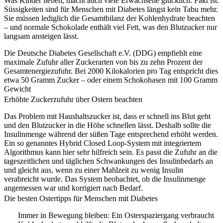
Was Kinder lieben, macht auch viele Erwachsene glücklich. Fakt ist:
Süssigkeiten sind für Menschen mit Diabetes längst kein Tabu mehr.
Sie müssen lediglich die Gesamtbilanz der Kohlenhydrate beachten
– und normale Schokolade enthält viel Fett, was den Blutzucker nur
langsam ansteigen lässt.
Die Deutsche Diabetes Gesellschaft e.V. (DDG) empfiehlt eine
maximale Zufuhr aller Zuckerarten von bis zu zehn Prozent der
Gesamtenergiezufuhr. Bei 2000 Kilokalorien pro Tag entspricht dies
etwa 50 Gramm Zucker – oder einem Schokohasen mit 100 Gramm
Gewicht
Erhöhte Zuckerzufuhr über Ostern beachten
Das Problem mit Haushaltszucker ist, dass er schnell ins Blut geht
und den Blutzucker in die Höhe schnellen lässt. Deshalb sollte die
Insulinmenge während der süßen Tage entsprechend erhöht werden.
Ein so genanntes Hybrid Closed Loop-System mit integriertem
Algorithmus kann hier sehr hilfreich sein. Es passt die Zufuhr an die
tageszeitlichen und täglichen Schwankungen des Insulinbedarfs an
und gleicht aus, wenn zu einer Mahlzeit zu wenig Insulin
verabreicht wurde. Das System beobachtet, ob die Insulinmenge
angemessen war und korrigiert nach Bedarf.
Die besten Ostertipps für Menschen mit Diabetes
Immer in Bewegung bleiben: Ein Osterspaziergang verbraucht