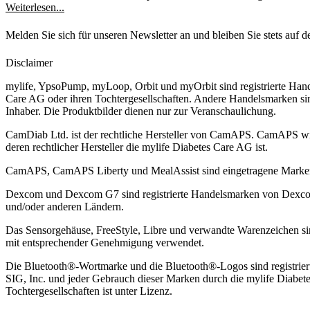
chronischen Erkrankungen. Beim Sport liegt ihr vor allem Tischtenni
Weiterlesen...
sie sehr viel Bewegung in ihren Alltag integriert und geht so mit gro
Melden Sie sich für unseren Newsletter an und bleiben Sie stets auf 
Disclaimer
mylife, YpsoPump, myLoop, Orbit und myOrbit sind registrierte Han
Care AG oder ihren Tochtergesellschaften. Andere Handelsmarken sin
Inhaber. Die Produktbilder dienen nur zur Veranschaulichung.
CamDiab Ltd. ist der rechtliche Hersteller von CamAPS. CamAPS w
deren rechtlicher Hersteller die mylife Diabetes Care AG ist.
CamAPS, CamAPS Liberty und MealAssist sind eingetragene Mark
Dexcom und Dexcom G7 sind registrierte Handelsmarken von Dexcom,
und/oder anderen Ländern.
Das Sensorgehäuse, FreeStyle, Libre und verwandte Warenzeichen 
mit entsprechender Genehmigung verwendet.
Die Bluetooth®-Wortmarke und die Bluetooth®-Logos sind registrier
SIG, Inc. und jeder Gebrauch dieser Marken durch die mylife Diabet
Tochtergesellschaften ist unter Lizenz.