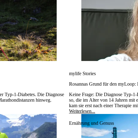
mylife Stories
Rosannas Grund für den myLoop: 
der Typ-1-Diabetes. Die Diagnose
Keine Frage: Die Diagnose Typ-1-D
 Marathondistanzen hinweg.
so, die im Alter von 14 Jahren mit
kam sie erst nach einer Therapie mi
Diabetes um. Mit ihrem Podcast "Mu
Weiterlesen...
1-Diabetes hat, über die lebensla
Ernährung und Genuss