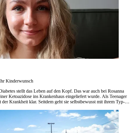
Ihr Kinderwunsch
iabetes stellt das Leben auf den Kopf. Das war auch bei Rosanna
 einer Ketoazidose ins Krankenhaus eingeliefert wurde. Als Teenager
t der Krankheit klar. Seitdem geht sie selbstbewusst mit ihrem Typ-1-
t im Blut" wollen sie und ihr Partner Korbinian, der ebenfalls Typ-
nge Erkrankung aufklären und anderen Betroffenen Mut machen.