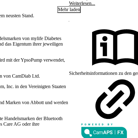
s am Herzen. Aber auch sonst hat
Weiterlesen...
ßem Vorbild voran.
Mehr laden
dem neusten Stand.
delsmarken von mylife Diabetes
d das Eigentum ihrer jeweiligen
ird mit der YpsoPump verwendet,
Sicherheitsinformationen zu den ge
en von CamDiab Ltd.
 Inc. in den Vereinigten Staaten
sind Marken von Abbott und werden
te Handelsmarken der Bluetooth
es Care AG oder ihre