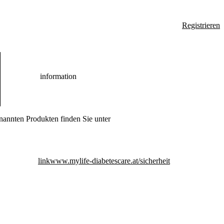
Registrieren
information
nannten Produkten finden Sie unter
link
www.mylife-diabetescare.at/sicherheit