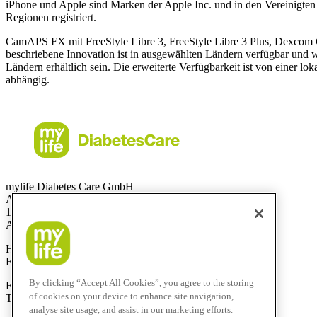
iPhone und Apple sind Marken der Apple Inc. und in den Vereinigte
Regionen registriert.
CamAPS FX mit FreeStyle Libre 3, FreeStyle Libre 3 Plus, Dexcom
beschriebene Innovation ist in ausgewählten Ländern verfügbar und 
Ländern erhältlich sein. Die erweiterte Verfügbarkeit ist von einer 
abhängig.
mylife Diabetes Care GmbH
Am Euro Platz 2
1120 Wien
Austria
Hotline:
0800 300 304
Fax:
+43 720 880 148
By clicking “Accept All Cookies”, you agree to the storing
Für Anrufe aus dem Ausland:
of cookies on your device to enhance site navigation,
Technik-Hotline:
+43 720 882 805
analyse site usage, and assist in our marketing efforts.