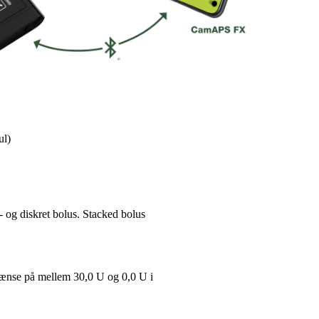
ul)
- og diskret bolus. Stacked bolus
grænse på mellem 30,0 U og 0,0 U i