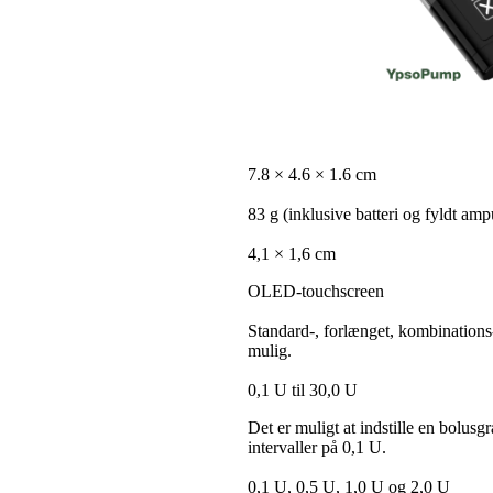
7.8 × 4.6 × 1.6 cm
83 g (inklusive batteri og fyldt amp
4,1 × 1,6 cm
OLED-touchscreen
Standard-, forlænget, kombinations
mulig.
0,1 U til 30,0 U
Det er muligt at indstille en bolus
intervaller på 0,1 U.
0,1 U, 0,5 U, 1,0 U og 2,0 U