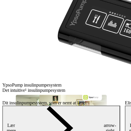
YpsoPump insulinpumpesystem
Det intuitive¹ insulinpumpesystem
Dit insulinpumpesystem, som er nemt at lære¹
El
Lær
arrow-
mere
right