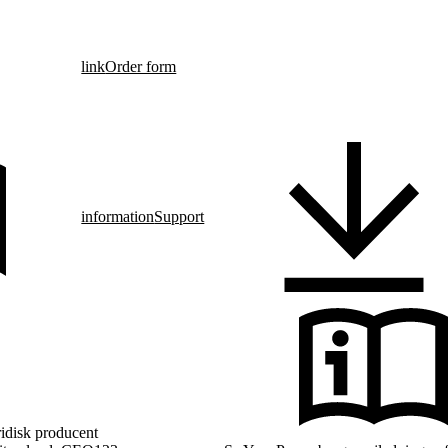
link
Order form
information
Support
ridisk producent