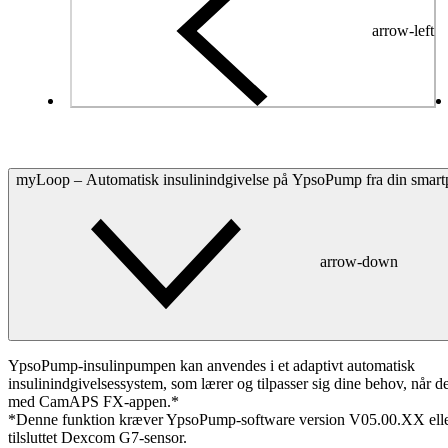
arrow-left
myLoop – Automatisk insulinindgivelse på YpsoPump fra din smar
arrow-down
YpsoPump-insulinpumpen kan anvendes i et adaptivt automatisk
insulinindgivelsessystem, som lærer og tilpasser sig dine behov, når 
med CamAPS FX-appen.*
*Denne funktion kræver YpsoPump-software version V05.00.XX elle
tilsluttet Dexcom G7-sensor.