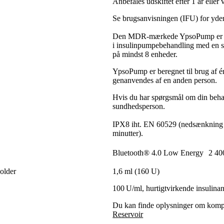
Anbefales udskiftet efter 1 år eller
Se brugsanvisningen (IFU) for yder
Den MDR-mærkede YpsoPump er ber
i insulinpumpebehandling med en s
på mindst 8 enheder.
YpsoPump er beregnet til brug af é
genanvendes af en anden person.
Hvis du har spørgsmål om din behan
sundhedsperson.
IPX8 iht. EN 60529 (nedsænkning t
minutter).
Bluetooth® 4.0 Low Energy 2 40
older
1,6 ml (160 U)
100 U/ml, hurtigtvirkende insulina
Du kan finde oplysninger om kompa
Reservoir