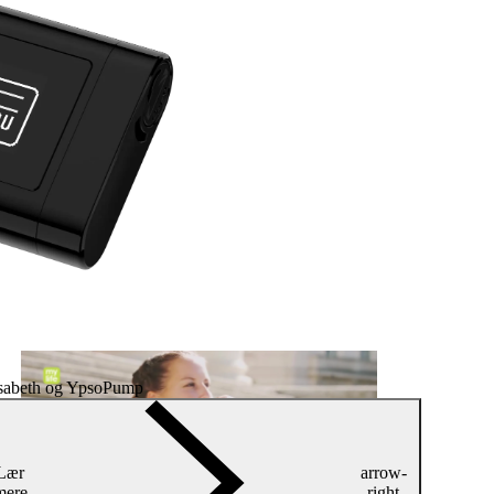
isabeth og YpsoPump
Lær
arrow-
mere
right