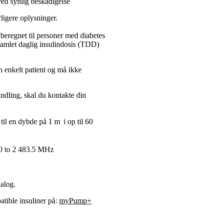
 ved synlig beskadigelse
ligere oplysninger.
egnet til personer med diabetes
amlet daglig insulindosis (TDD)
n enkelt patient og må ikke
dling, skal du kontakte din
il en dybde på 1 m i op til 60
0 to 2 483.5 MHz
nalog.
tible insuliner på:
myPump+