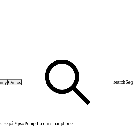
search
Søg
ity
Om os
velse på YpsoPump fra din smartphone