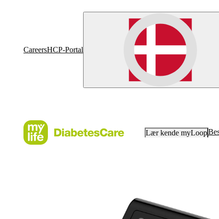
Careers
HCP-Portal
Bes
Lær kende myLoop