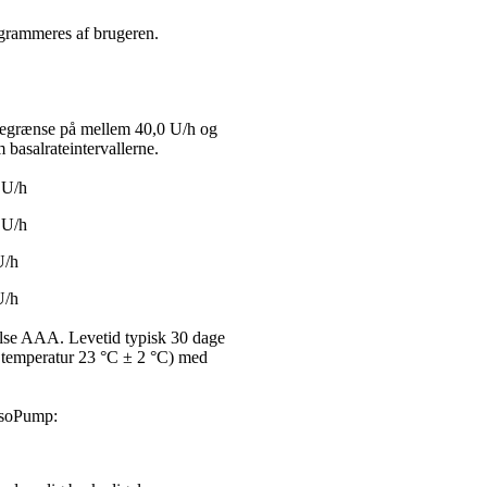
rogrammeres af brugeren.
rategrænse på mellem 40,0 U/h og
 basalrateintervallerne.
1 U/h
2 U/h
U/h
U/h
relse AAA. Levetid typisk 30 dage
 temperatur 23 °C ± 2 °C) med
YpsoPump: