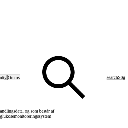
search
Søg
ity
Om os
andlingsdata, og som består af
 glukosemonitoreringssystem