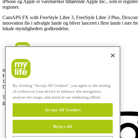
iPhone og Apple er varemærker tilhørende Apple Inc., som er registr
regioner.
CamAPS FX with FreeStyle Libre 3, FreeStyle Libre 3 Plus, Dexc
innovation fås i udvalgte lande og bliver lanceret i flere lande i nær 
lokale myndigheders godkendelse.
mylife Diabetes Care ApS
Hammerensgade 1, 2 sal
1267 København K
By clicking “Accept All Cookies”, you agree to the storing
Denmark
of cookies on your device to enhance site navigation,
T
+45 48 24 00 45
analyse site usage, and assist in our marketing efforts.
info@mylife-diabetescare.dk
Accept All Cookies
Reject All