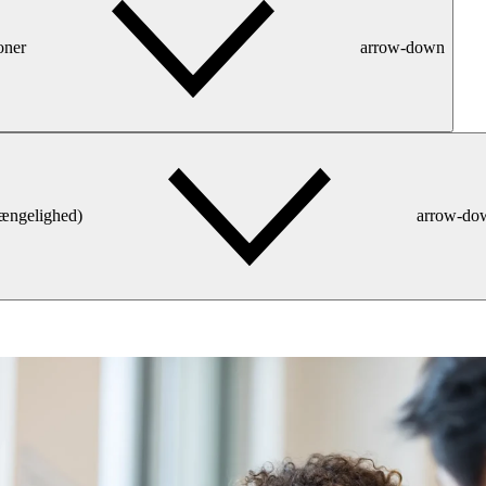
oner
arrow-down
gængelighed)
arrow-do