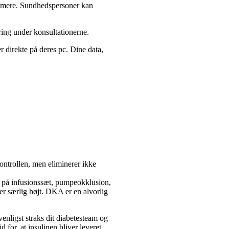
emmere. Sundhedspersoner kan
ring under konsultationerne.
 direkte på deres pc. Dine data,
ontrollen, men eliminerer ikke
jl på infusionssæt, pumpeokklusion,
 er særlig højt. DKA er en alvorlig
enligst straks dit diabetesteam og
 for, at insulinen bliver leveret,