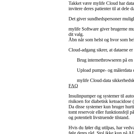
Takket være mylife Cloud har dat
invitere deres patienter til at dele 
Det giver sundhedspersoner mulighe
mylife Software giver brugerne mul
dit valg.
Åbn når som helst og hvor som hel
Cloud-adgang sikrer, at dataene er
Brug internetbrowseren på en M
Upload pumpe- og målerdata di
mylife Cloud-data sikkerhedsk
FAQ
Insulinpumper og systemer til auto
risikoen for diabetisk ketoacidos
Da disse systemer kun bruger hurti
tomt reservoir eller funktionsfejl 
og potentielt livstruende tilstand.
Hvis du føler dig utilpas, har vedv
følg deres råd. Stol ikke kun på AID