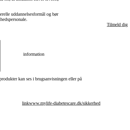
nerelle uddannelsesformål og bør
dhedspersonale.
Tilmeld dig
information
odukter kan ses i brugsanvisningen eller på
link
www.mylife-diabetescare.dk/sikkerhed