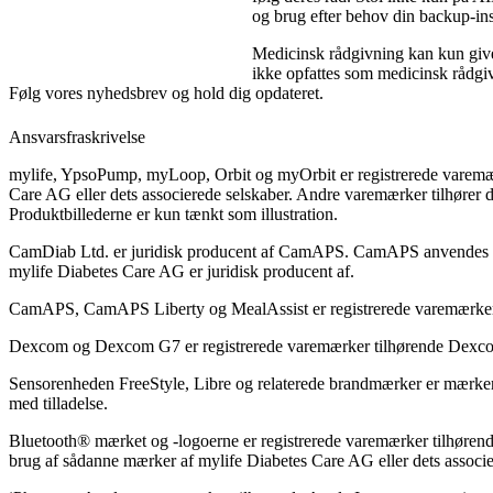
og brug efter behov din backup-insu
Medicinsk rådgivning kan kun gives
ikke opfattes som medicinsk rådgiv
Følg vores nyhedsbrev og hold dig opdateret.
Ansvarsfraskrivelse
mylife, YpsoPump, myLoop, Orbit og myOrbit er registrerede varemær
Care AG eller dets associerede selskaber. Andre varemærker tilhører d
Produktbillederne er kun tænkt som illustration.
CamDiab Ltd. er juridisk producent af CamAPS. CamAPS anvende
mylife Diabetes Care AG er juridisk producent af.
CamAPS, CamAPS Liberty og MealAssist er registrerede varemærker
Dexcom og Dexcom G7 er registrerede varemærker tilhørende Dexcom,
Sensorenheden FreeStyle, Libre og relaterede brandmærker er mærker
med tilladelse.
Bluetooth® mærket og -logoerne er registrerede varemærker tilhørend
brug af sådanne mærker af mylife Diabetes Care AG eller dets associe