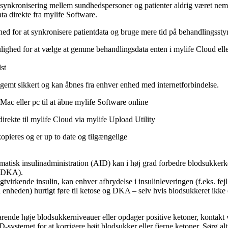
asynkronisering mellem sundhedspersoner og patienter aldrig været n
data direkte fra mylife Software.
d for at synkronisere patientdata og bruge mere tid på behandlingssty
ighed for at vælge at gemme behandlingsdata enten i mylife Cloud eller
st
 gemt sikkert og kan åbnes fra enhver enhed med internetforbindelse.
ac eller pc til at åbne mylife Software online
rekte til mylife Cloud via mylife Upload Utility
opieres og er up to date og tilgængelige
matisk insulinadministration (AID) kan i høj grad forbedre blodsukkerk
e (DKA).
gtvirkende insulin, kan enhver afbrydelse i insulinleveringen (f.eks. fe
på enheden) hurtigt føre til ketose og DKA – selv hvis blodsukkeret ikke
arende høje blodsukkerniveauer eller opdager positive ketoner, kontakt v
-systemet for at korrigere højt blodsukker eller fjerne ketoner. Sørg altid