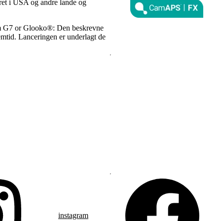
eret i USA og andre lande og
om G7 or Glooko®: Den beskrevne
fremtid. Lanceringen er underlagt de
instagram