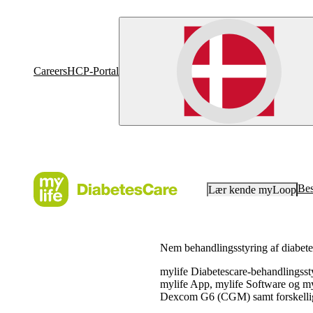
Careers
HCP-Portal
Bes
Lær kende myLoop
Nem behandlingsstyring af diabete
mylife Diabetescare-behandlingssty
mylife App, mylife Software og m
Dexcom G6 (CGM) samt forskellig