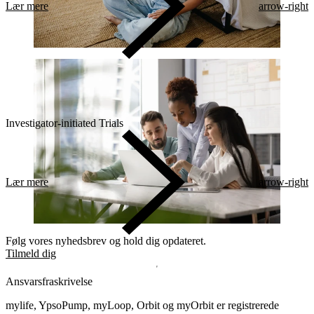
Lær mere
arrow-right
Investigator-initiated Trials
Lær mere
arrow-right
Følg vores nyhedsbrev og hold dig opdateret.
Tilmeld dig
Ansvarsfraskrivelse
mylife, YpsoPump, myLoop, Orbit og myOrbit er registrerede