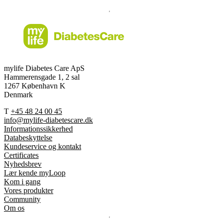
mylife Diabetes Care ApS
Hammerensgade 1, 2 sal
1267 København K
Denmark
T
+45 48 24 00 45
info@mylife-diabetescare.dk
Informationssikkerhed
Databeskyttelse
Kundeservice og kontakt
Certificates
Nyhedsbrev
Lær kende myLoop
Kom i gang
Vores produkter
Community
Om os