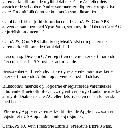
varemærker tilhørende mylife Diabetes Care AG eller dets
associerede selskaber. Andre varemærker tilhører de respektive
ejere. Produktbillederne er kun tænkt som illustration.
CamDiab Ltd. er juridisk producent af CamAPS. CamAPS
anvendes sammen med YpsoPump, som mylife Diabetes Care AG
er juridisk producent af.
CamAPS, CamAPS Liberty og MealAssist er registrerede
varemærker tilhørende CamDiab Ltd.
Dexcom og Dexcom G7 er registrerede varemærker tilhørende
Dexcom, Inc. i USA og/eller andre lande.
Sensorenheden FreeStyle, Libre og relaterede brandmærker er
mærker tilhørende Abbott og anvendes med tilladelse.
Bluetooth® mærket og -logoerne er registrerede varemærker
tilhørende Bluetooth SIG, Inc., og enhver brug af sådanne mærker
af mylife Diabetes Care AG eller dets associerede selskaber sker
med licens.
iPhone og Apple er varemærker tilhørende Apple Inc., som er
registreret i USA og andre lande og regioner.
CamAPS FX with FreeStyle Libre 3, FreeStyle Libre 3 Plus,