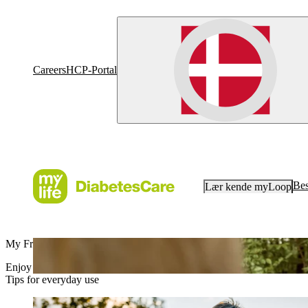
Careers
HCP-Portal
Bes
Lær kende myLoop
My Freedom, mylife
Enjoy life without limits with mylife Loop.
Tips for everyday use