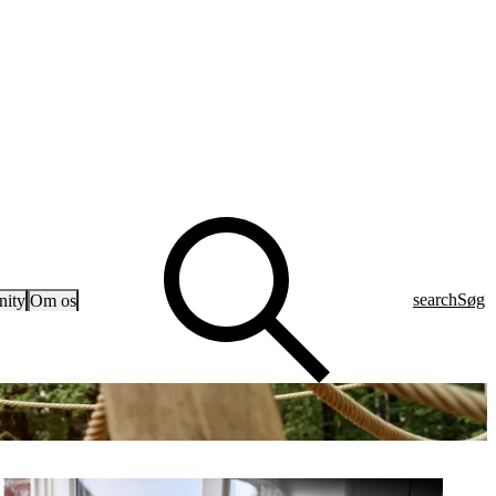
search
Søg
ity
Om os