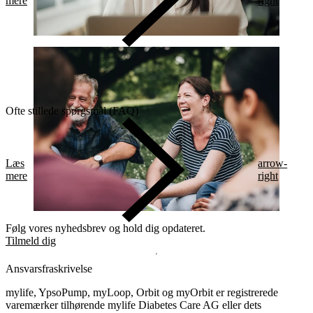
mere
right
Ofte stillede spørgsmål (FAQ)
Læs
arrow-
mere
right
Følg vores nyhedsbrev og hold dig opdateret.
Tilmeld dig
Ansvarsfraskrivelse
mylife, YpsoPump, myLoop, Orbit og myOrbit er registrerede
varemærker tilhørende mylife Diabetes Care AG eller dets