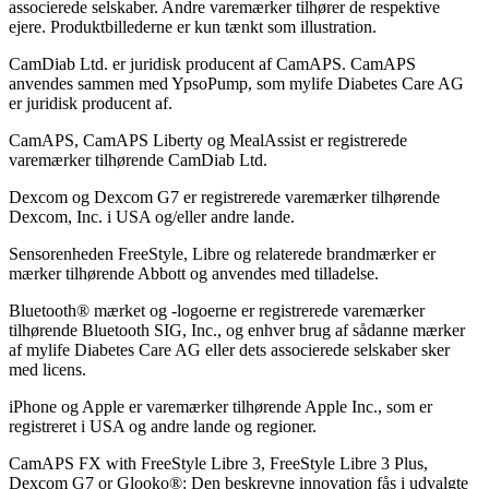
associerede selskaber. Andre varemærker tilhører de respektive
ejere. Produktbillederne er kun tænkt som illustration.
CamDiab Ltd. er juridisk producent af CamAPS. CamAPS
anvendes sammen med YpsoPump, som mylife Diabetes Care AG
er juridisk producent af.
CamAPS, CamAPS Liberty og MealAssist er registrerede
varemærker tilhørende CamDiab Ltd.
Dexcom og Dexcom G7 er registrerede varemærker tilhørende
Dexcom, Inc. i USA og/eller andre lande.
Sensorenheden FreeStyle, Libre og relaterede brandmærker er
mærker tilhørende Abbott og anvendes med tilladelse.
Bluetooth® mærket og -logoerne er registrerede varemærker
tilhørende Bluetooth SIG, Inc., og enhver brug af sådanne mærker
af mylife Diabetes Care AG eller dets associerede selskaber sker
med licens.
iPhone og Apple er varemærker tilhørende Apple Inc., som er
registreret i USA og andre lande og regioner.
CamAPS FX with FreeStyle Libre 3, FreeStyle Libre 3 Plus,
Dexcom G7 or Glooko®: Den beskrevne innovation fås i udvalgte