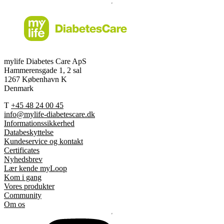
mylife Diabetes Care ApS
Hammerensgade 1, 2 sal
1267 København K
Denmark
T
+45 48 24 00 45
info@mylife-diabetescare.dk
Informationssikkerhed
Databeskyttelse
Kundeservice og kontakt
Certificates
Nyhedsbrev
Lær kende myLoop
Kom i gang
Vores produkter
Community
Om os