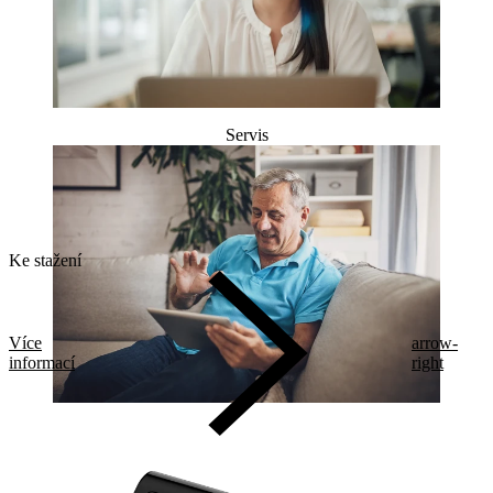
Servis
Ke stažení
Více
arrow-
informací
right