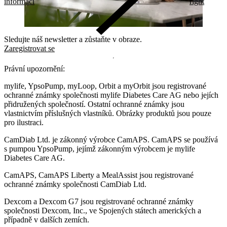
informací
right
Sledujte náš newsletter a zůstaňte v obraze.
Zaregistrovat se
Právní upozornění:
mylife, YpsoPump, myLoop, Orbit a myOrbit jsou registrované
ochranné známky společnosti mylife Diabetes Care AG nebo jejích
přidružených společností. Ostatní ochranné známky jsou
vlastnictvím příslušných vlastníků. Obrázky produktů jsou pouze
pro ilustraci.
CamDiab Ltd. je zákonný výrobce CamAPS. CamAPS se používá
s pumpou YpsoPump, jejímž zákonným výrobcem je mylife
Diabetes Care AG.
CamAPS, CamAPS Liberty a MealAssist jsou registrované
ochranné známky společnosti CamDiab Ltd.
Dexcom a Dexcom G7 jsou registrované ochranné známky
společnosti Dexcom, Inc., ve Spojených státech amerických a
případně v dalších zemích.