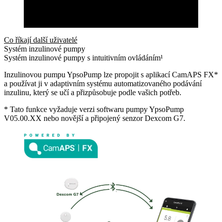
Co říkají další uživatelé
Systém inzulinové pumpy
Systém inzulinové pumpy s intuitivním ovládáním¹
Inzulinovou pumpu YpsoPump lze propojit s aplikací CamAPS FX*
a používat ji v adaptivním systému automatizovaného podávání
inzulinu, který se učí a přizpůsobuje podle vašich potřeb.
* Tato funkce vyžaduje verzi softwaru pumpy YpsoPump
V05.00.XX nebo novější a připojený senzor Dexcom G7.