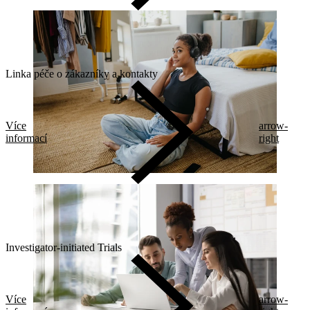
Linka péče o zákazníky a kontakty
Více
arrow-
informací
right
Investigator-initiated Trials
Více
arrow-