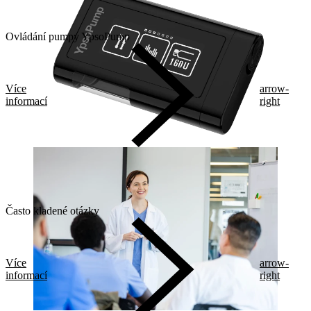
Ovládání pumpy YpsoPump
Více
arrow-
informací
right
Často kladené otázky
Více
arrow-
informací
right