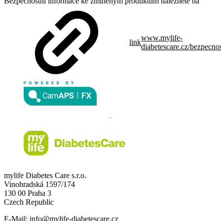
Bezpečnostní informace ke zmíněným produktům naleznete na
www.mylife-
link
diabetescare.cz/bezpecno
mylife Diabetes Care s.r.o.
Vinohradská 1597/174
130 00 Praha 3
Czech Republic
E-Mail:
info@mylife-diabetescare.cz