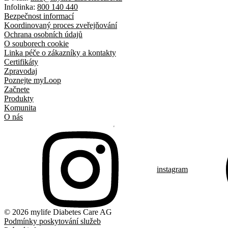
Infolinka:
800 140 440
Bezpečnost informací
Koordinovaný proces zveřejňování
Ochrana osobních údajů
O souborech cookie
Linka péče o zákazníky a kontakty
Certifikáty
Zpravodaj
Poznejte myLoop
Začnete
Produkty
Komunita
O nás
instagram
© 2026 mylife Diabetes Care AG
Podmínky poskytování služeb