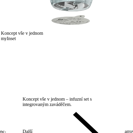
Koncept vše v jednom
myInset
Koncept vše v jednom – infuzní set s
integrovaným zaváděčem.
ow-
Další
arr