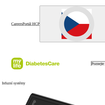
Careers
Portál HCP
Poznejt
Infuzní systémy