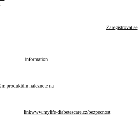
t
Zaregistrovat se
information
ým produktům naleznete na
link
www.mylife-diabetescare.cz/bezpecnost