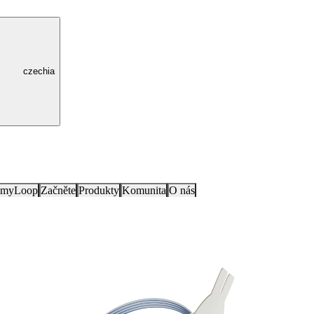
czechia
e myLoop
Začněte
Produkty
Komunita
O nás