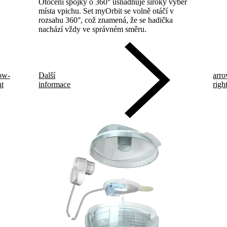
Otočení spojky o 360° usnadňuje široký výběr
místa vpichu. Set myOrbit se volně otáčí v
rozsahu 360°, což znamená, že se hadička
nachází vždy ve správném směru.
ow-
Další
arr
ht
informace
righ