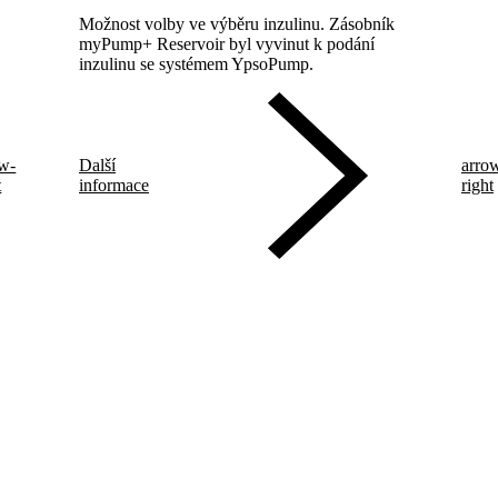
Možnost volby ve výběru inzulinu. Zásobník
myPump+ Reservoir byl vyvinut k podání
inzulinu se systémem YpsoPump.
ow-
Další
arro
t
informace
right