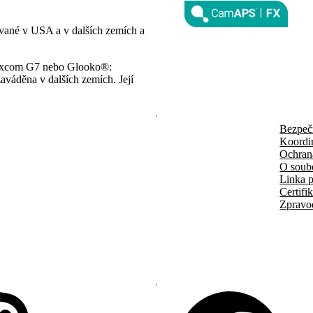
ované v USA a v dalších zemích a
 Dexcom G7 nebo Glooko®:
aváděna v dalších zemích. Její
Bezpeč
Koordi
Ochran
O soub
Linka p
Certifi
Zpravo