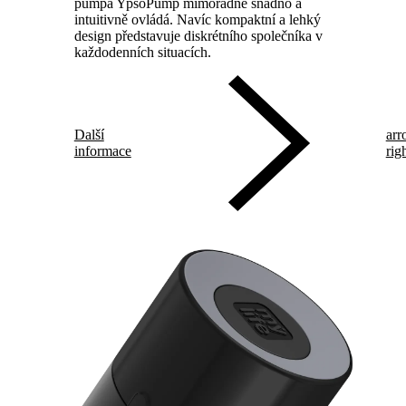
pumpa YpsoPump mimořádně snadno a
intuitivně ovládá. Navíc kompaktní a lehký
design představuje diskrétního společníka v
každodenních situacích.
Další
arr
informace
rig