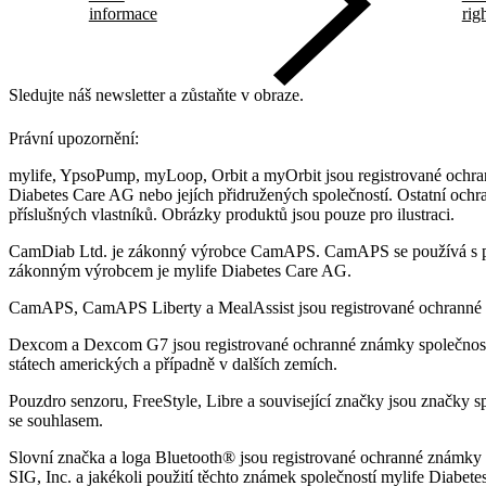
informace
rig
Sledujte náš newsletter a zůstaňte v obraze.
Právní upozornění:
mylife, YpsoPump, myLoop, Orbit a myOrbit jsou registrované ochra
Diabetes Care AG nebo jejích přidružených společností. Ostatní ochr
příslušných vlastníků. Obrázky produktů jsou pouze pro ilustraci.
CamDiab Ltd. je zákonný výrobce CamAPS. CamAPS se používá s 
zákonným výrobcem je mylife Diabetes Care AG.
CamAPS, CamAPS Liberty a MealAssist jsou registrované ochranné
Dexcom a Dexcom G7 jsou registrované ochranné známky společnost
státech amerických a případně v dalších zemích.
Pouzdro senzoru, FreeStyle, Libre a související značky jsou značky s
se souhlasem.
Slovní značka a loga Bluetooth® jsou registrované ochranné známky v
SIG, Inc. a jakékoli použití těchto známek společností mylife Diabet