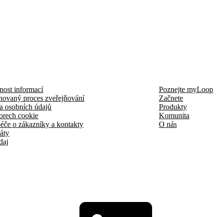
nost informací
Poznejte myLoop
novaný proces zveřejňování
Začnete
a osobních údajů
Produkty
orech cookie
Komunita
éče o zákazníky a kontakty
O nás
káty
daj