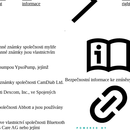
ht
informace
righ
nné známky společnosti mylife
anné známky jsou vlastnictvím
pumpou YpsoPump, jejímž
Bezpečnostní informace ke zmíněn
 známky společnosti CamDiab Ltd.
i Dexcom, Inc., ve Spojených
polečnosti Abbott a jsou používány
e vlastnictví společnosti Bluetooth
es Care AG nebo jejími