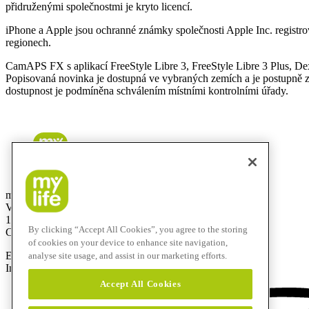
přidruženými společnostmi je kryto licencí.
iPhone a Apple jsou ochranné známky společnosti Apple Inc. registr
regionech.
CamAPS FX s aplikací FreeStyle Libre 3, FreeStyle Libre 3 Plus,
Popisovaná novinka je dostupná ve vybraných zemích a je postupně z
dostupnost je podmíněna schválením místními kontrolními úřady.
mylife Diabetes Care s.r.o.
Vinohradská 1597/174
130 00 Praha 3
By clicking “Accept All Cookies”, you agree to the storing
Czech Republic
of cookies on your device to enhance site navigation,
E-Mail:
info@mylife-diabetescare.cz
analyse site usage, and assist in our marketing efforts.
Infolinka:
800 140 440
Accept All Cookies