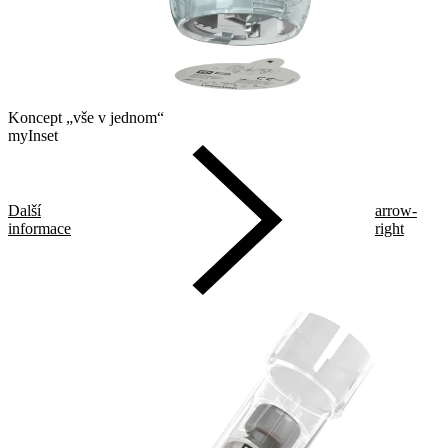
Koncept „vše v jednom“
myInset
Další
arrow-
informace
right