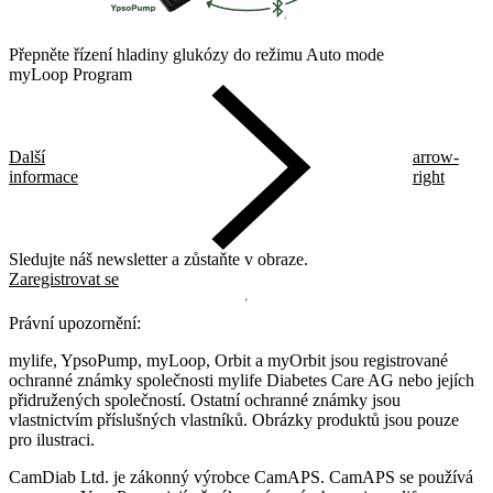
Přepněte řízení hladiny glukózy do režimu Auto mode
myLoop Program
Další
arrow-
informace
right
Sledujte náš newsletter a zůstaňte v obraze.
Zaregistrovat se
Právní upozornění:
mylife, YpsoPump, myLoop, Orbit a myOrbit jsou registrované
ochranné známky společnosti mylife Diabetes Care AG nebo jejích
přidružených společností. Ostatní ochranné známky jsou
vlastnictvím příslušných vlastníků. Obrázky produktů jsou pouze
pro ilustraci.
CamDiab Ltd. je zákonný výrobce CamAPS. CamAPS se používá