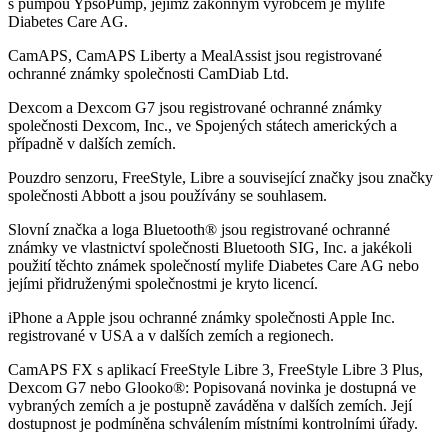
s pumpou YpsoPump, jejímž zákonným výrobcem je mylife
Diabetes Care AG.
CamAPS, CamAPS Liberty a MealAssist jsou registrované
ochranné známky společnosti CamDiab Ltd.
Dexcom a Dexcom G7 jsou registrované ochranné známky
společnosti Dexcom, Inc., ve Spojených státech amerických a
případně v dalších zemích.
Pouzdro senzoru, FreeStyle, Libre a související značky jsou značky
společnosti Abbott a jsou používány se souhlasem.
Slovní značka a loga Bluetooth® jsou registrované ochranné
známky ve vlastnictví společnosti Bluetooth SIG, Inc. a jakékoli
použití těchto známek společností mylife Diabetes Care AG nebo
jejími přidruženými společnostmi je kryto licencí.
iPhone a Apple jsou ochranné známky společnosti Apple Inc.
registrované v USA a v dalších zemích a regionech.
CamAPS FX s aplikací FreeStyle Libre 3, FreeStyle Libre 3 Plus,
Dexcom G7 nebo Glooko®: Popisovaná novinka je dostupná ve
vybraných zemích a je postupně zaváděna v dalších zemích. Její
dostupnost je podmíněna schválením místními kontrolními úřady.