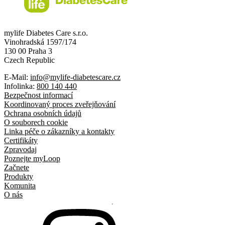
mylife Diabetes Care s.r.o.
Vinohradská 1597/174
130 00 Praha 3
Czech Republic
E-Mail:
info@mylife-diabetescare.cz
Infolinka:
800 140 440
Bezpečnost informací
Koordinovaný proces zveřejňování
Ochrana osobních údajů
O souborech cookie
Linka péče o zákazníky a kontakty
Certifikáty
Zpravodaj
Poznejte myLoop
Začnete
Produkty
Komunita
O nás