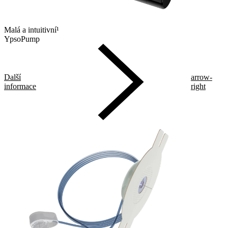
Malá a intuitivní¹
YpsoPump
Další
arrow-
informace
right