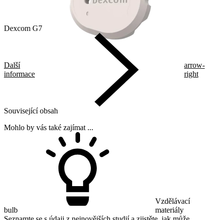
Dexcom G7
Další
arrow-
informace
right
Související obsah
Mohlo by vás také zajímat ...
Vzdělávací
bulb
materiály
Seznamte se s údaji z nejnovějších studií a zjistěte, jak může