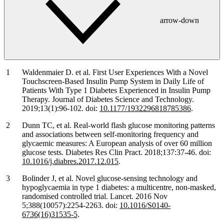
arrow-down
Waldenmaier D. et al. First User Experiences With a Novel
Touchscreen-Based Insulin Pump System in Daily Life of
Patients With Type 1 Diabetes Experienced in Insulin Pump
Therapy. Journal of Diabetes Science and Technology.
2019;13(1):96-102. doi:
10.1177/1932296818785386
.
Dunn TC, et al. Real-world flash glucose monitoring patterns
and associations between self-monitoring frequency and
glycaemic measures: A European analysis of over 60 million
glucose tests. Diabetes Res Clin Pract. 2018;137:37-46. doi:
10.1016/j.diabres.2017.12.015
.
Bolinder J, et al. Novel glucose-sensing technology and
hypoglycaemia in type 1 diabetes: a multicentre, non-masked,
randomised controlled trial. Lancet. 2016 Nov
5;388(10057):2254-2263. doi:
10.1016/S0140-
6736(16)31535-5
.