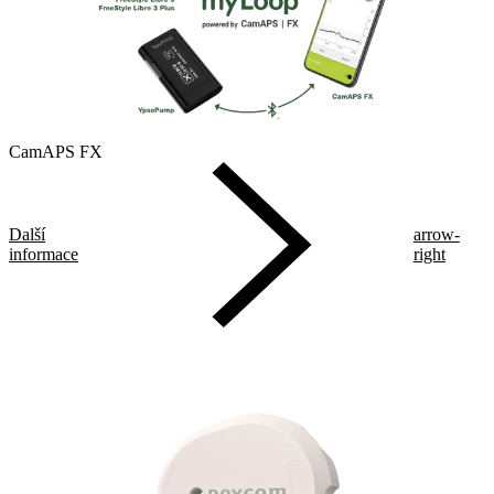
CamAPS FX
Další
arrow-
informace
right