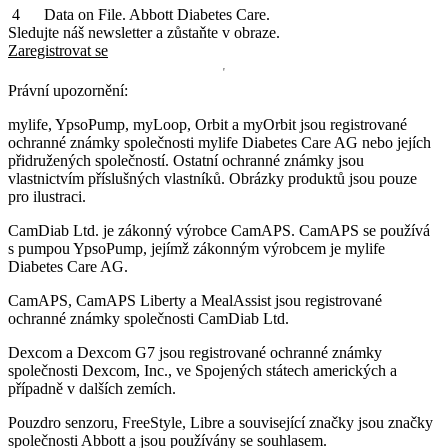
Data on File. Abbott Diabetes Care.
Sledujte náš newsletter a zůstaňte v obraze.
Zaregistrovat se
Právní upozornění:
mylife, YpsoPump, myLoop, Orbit a myOrbit jsou registrované
ochranné známky společnosti mylife Diabetes Care AG nebo jejích
přidružených společností. Ostatní ochranné známky jsou
vlastnictvím příslušných vlastníků. Obrázky produktů jsou pouze
pro ilustraci.
CamDiab Ltd. je zákonný výrobce CamAPS. CamAPS se používá
s pumpou YpsoPump, jejímž zákonným výrobcem je mylife
Diabetes Care AG.
CamAPS, CamAPS Liberty a MealAssist jsou registrované
ochranné známky společnosti CamDiab Ltd.
Dexcom a Dexcom G7 jsou registrované ochranné známky
společnosti Dexcom, Inc., ve Spojených státech amerických a
případně v dalších zemích.
Pouzdro senzoru, FreeStyle, Libre a související značky jsou značky
společnosti Abbott a jsou používány se souhlasem.