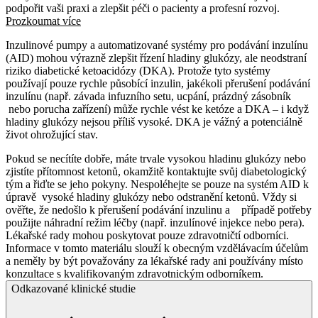
podpořit vaši praxi a zlepšit péči o pacienty a profesní rozvoj.
Prozkoumat více
Inzulinové pumpy a automatizované systémy pro podávání inzulínu
(AID) mohou výrazně zlepšit řízení hladiny glukózy, ale neodstraní
riziko diabetické ketoacidózy (DKA). Protože tyto systémy
používají pouze rychle působící inzulin, jakékoli přerušení podávání
inzulínu (např. závada infuzního setu, ucpání, prázdný zásobník
nebo porucha zařízení) může rychle vést ke ketóze a DKA – i když
hladiny glukózy nejsou příliš vysoké. DKA je vážný a potenciálně
život ohrožující stav.
Pokud se necítíte dobře, máte trvale vysokou hladinu glukózy nebo
zjistíte přítomnost ketonů, okamžitě kontaktujte svůj diabetologický
tým a řiďte se jeho pokyny. Nespoléhejte se pouze na systém AID k
úpravě vysoké hladiny glukózy nebo odstranění ketonů. Vždy si
ověřte, že nedošlo k přerušení podávání inzulinu a případě potřeby
použijte náhradní režim léčby (např. inzulínové injekce nebo pera).
Lékařské rady mohou poskytovat pouze zdravotničtí odborníci.
Informace v tomto materiálu slouží k obecným vzdělávacím účelům
a neměly by být považovány za lékařské rady ani používány místo
konzultace s kvalifikovaným zdravotnickým odborníkem.
Odkazované klinické studie