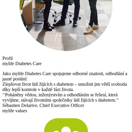
Profil
mylife Diabetes Care
Jako mylife Diabetes Care spojujeme odborné znalosti, odhodlání a
jasné poslání:
Zlepšovat život lidí žijících s diabetem – umožnit jim větší svobodu
díky lepší kontrole v každé fázi života.
‘‘Poháněny vědou, inženýrstvím a odhodláním se řešení, která
vyvíjíme, stávají životními společníky lidí žijících s diabetem.’’
Sébastien Delarive, Chief Executive Officer
mylife values