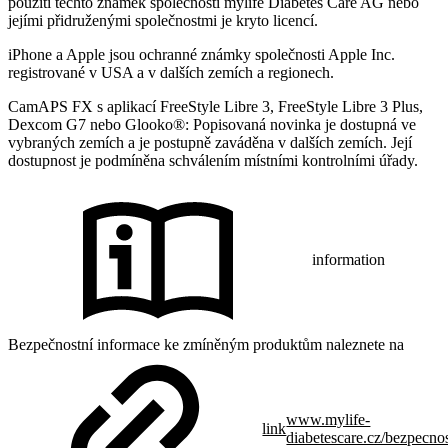
použití těchto známek společností mylife Diabetes Care AG nebo
jejími přidruženými společnostmi je kryto licencí.
iPhone a Apple jsou ochranné známky společnosti Apple Inc.
registrované v USA a v dalších zemích a regionech.
CamAPS FX s aplikací FreeStyle Libre 3, FreeStyle Libre 3 Plus,
Dexcom G7 nebo Glooko®: Popisovaná novinka je dostupná ve
vybraných zemích a je postupně zaváděna v dalších zemích. Její
dostupnost je podmíněna schválením místními kontrolními úřady.
information
Bezpečnostní informace ke zmíněným produktům naleznete na
www.mylife-
link
diabetescare.cz/bezpecno