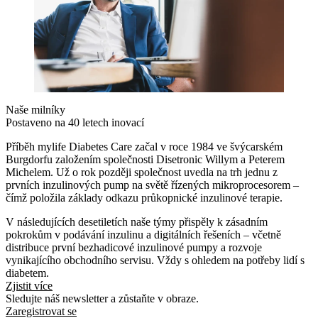
Naše milníky
Postaveno na 40 letech inovací
Příběh mylife Diabetes Care začal v roce 1984 ve švýcarském
Burgdorfu založením společnosti Disetronic Willym a Peterem
Michelem. Už o rok později společnost uvedla na trh jednu z
prvních inzulinových pump na světě řízených mikroprocesorem –
čímž položila základy odkazu průkopnické inzulinové terapie.
V následujících desetiletích naše týmy přispěly k zásadním
pokrokům v podávání inzulinu a digitálních řešeních – včetně
distribuce první bezhadicové inzulinové pumpy a rozvoje
vynikajícího obchodního servisu. Vždy s ohledem na potřeby lidí s
diabetem.
Zjistit více
Sledujte náš newsletter a zůstaňte v obraze.
Zaregistrovat se