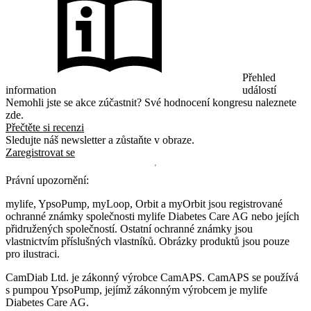
Přehled
information
událostí
Nemohli jste se akce zúčastnit? Své hodnocení kongresu naleznete
zde.
Přečtěte si recenzi
Sledujte náš newsletter a zůstaňte v obraze.
Zaregistrovat se
Právní upozornění:
mylife, YpsoPump, myLoop, Orbit a myOrbit jsou registrované
ochranné známky společnosti mylife Diabetes Care AG nebo jejích
přidružených společností. Ostatní ochranné známky jsou
vlastnictvím příslušných vlastníků. Obrázky produktů jsou pouze
pro ilustraci.
CamDiab Ltd. je zákonný výrobce CamAPS. CamAPS se používá
s pumpou YpsoPump, jejímž zákonným výrobcem je mylife
Diabetes Care AG.