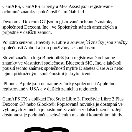
CamAPS, CamAPS Liberty a MealAssist jsou registrované
ochranné známky společnosti CamDiab Ltd.
Dexcom a Dexcom G7 jsou registrované ochranné známky
společnosti Dexcom, Inc., ve Spojených státech amerických a
případně v dalších zemích.
Pouzdro senzoru, FreeStyle, Libre a související značky jsou značky
společnosti Abbott a jsou používány se souhlasem.
Slovní značka a loga Bluetooth® jsou registrované ochranné
známky ve vlastnictví společnosti Bluetooth SIG, Inc. a jakékoli
použití těchto známek společností mylife Diabetes Care AG nebo
jejími přidruženými společnostmi je kryto licencí.
iPhone a Apple jsou ochranné známky společnosti Apple Inc.
registrované v USA a v dalších zemích a regionech.
CamAPS FX s aplikací FreeStyle Libre 3, FreeStyle Libre 3 Plus,
Dexcom G7 nebo Glooko®: Popisovaná novinka je dostupná ve
vybraných zemích a je postupně zaváděna v dalších zemích. Její
dostupnost je podmíněna schválením místními kontrolními úřady.