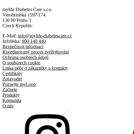
mylife Diabetes Care s.r.o.
Vinohradská 1597/174
130 00 Praha 3
Czech Republic
E-Mail:
info@mylife-diabetescare.cz
Infolinka:
800 140 440
Bezpečnost informací
Koordinovaný proces zveřejňování
Ochrana osobních údajů
O souborech cookie
Linka péče o zákazníky a kontakty
Certifikáty
Zpravodaj
Poznejte myLoop
Začnete
Produkty
Komunita
O nás