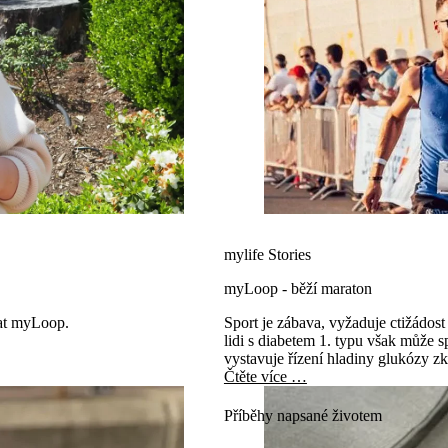
mylife Stories
myLoop - běží maraton
vat myLoop.
Sport je zábava, vyžaduje ctižádos
lidi s diabetem 1. typu však může 
vystavuje řízení hladiny glukózy z
Čtěte více …
Příběhy napsané životem