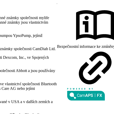
nné známky společnosti mylife
anné známky jsou vlastnictvím
pumpou YpsoPump, jejímž
Bezpečnostní informace ke zmíněn
 známky společnosti CamDiab Ltd.
i Dexcom, Inc., ve Spojených
polečnosti Abbott a jsou používány
e vlastnictví společnosti Bluetooth
es Care AG nebo jejími
ované v USA a v dalších zemích a