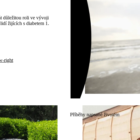
t důležitou roli ve vývoji
idí žijících s diabetem 1.
w-right
Příběhy napsané životem