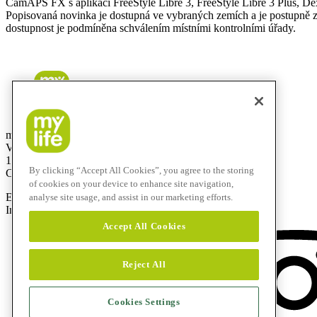
CamAPS FX s aplikací FreeStyle Libre 3, FreeStyle Libre 3 Plus,
Popisovaná novinka je dostupná ve vybraných zemích a je postupně z
dostupnost je podmíněna schválením místními kontrolními úřady.
mylife Diabetes Care s.r.o.
Vinohradská 1597/174
130 00 Praha 3
By clicking “Accept All Cookies”, you agree to the storing
Czech Republic
of cookies on your device to enhance site navigation,
E-Mail:
info@mylife-diabetescare.cz
analyse site usage, and assist in our marketing efforts.
Infolinka:
800 140 440
Accept All Cookies
Reject All
Cookies Settings