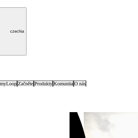
czechia
e myLoop
Začněte
Produkty
Komunita
O nás