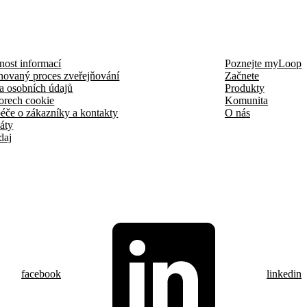
nost informací
Poznejte myLoop
novaný proces zveřejňování
Začnete
a osobních údajů
Produkty
orech cookie
Komunita
éče o zákazníky a kontakty
O nás
káty
daj
facebook
linkedin