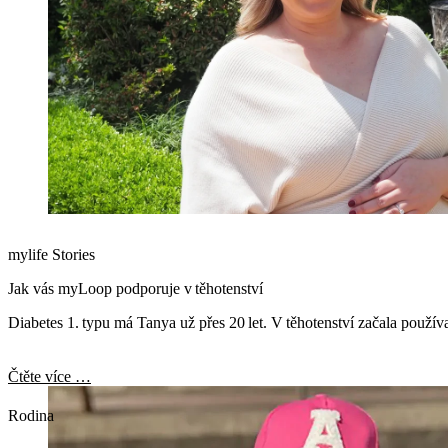
mylife Stories
Jak vás myLoop podporuje v těhotenství
Diabetes 1. typu má Tanya už přes 20 let. V těhotenství začala použí
Čtěte více …
Rodina