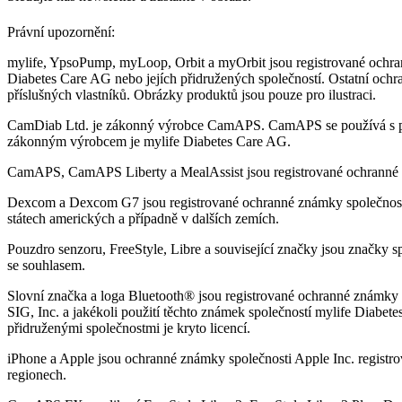
Právní upozornění:
mylife, YpsoPump, myLoop, Orbit a myOrbit jsou registrované ochra
Diabetes Care AG nebo jejích přidružených společností. Ostatní ochr
příslušných vlastníků. Obrázky produktů jsou pouze pro ilustraci.
CamDiab Ltd. je zákonný výrobce CamAPS. CamAPS se používá s 
zákonným výrobcem je mylife Diabetes Care AG.
CamAPS, CamAPS Liberty a MealAssist jsou registrované ochranné
Dexcom a Dexcom G7 jsou registrované ochranné známky společnost
státech amerických a případně v dalších zemích.
Pouzdro senzoru, FreeStyle, Libre a související značky jsou značky s
se souhlasem.
Slovní značka a loga Bluetooth® jsou registrované ochranné známky v
SIG, Inc. a jakékoli použití těchto známek společností mylife Diabet
přidruženými společnostmi je kryto licencí.
iPhone a Apple jsou ochranné známky společnosti Apple Inc. registr
regionech.