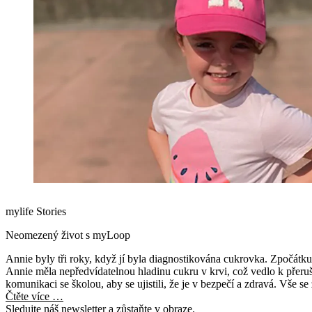
mylife Stories
Neomezený život s myLoop
Annie byly tři roky, když jí byla diagnostikována cukrovka. Zpočátku
Annie měla nepředvídatelnou hladinu cukru v krvi, což vedlo k přer
komunikaci se školou, aby se ujistili, že je v bezpečí a zdravá. Vše s
nabídnuta inzulinová pumpa se smyčkou myLoop.
Čtěte více …
Sledujte náš newsletter a zůstaňte v obraze.