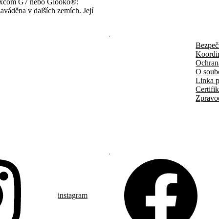
 Dexcom G7 nebo Glooko®:
aváděna v dalších zemích. Její
Bezpeč
Koordi
Ochran
O soub
Linka p
Certifi
Zpravo
instagram