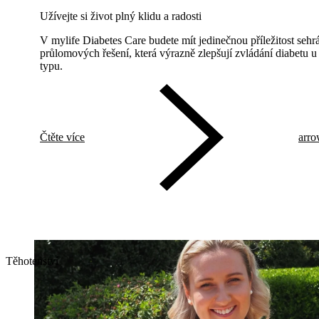
Užívejte si život plný klidu a radosti
V mylife Diabetes Care budete mít jedinečnou příležitost sehrá
průlomových řešení, která výrazně zlepšují zvládání diabetu u l
typu.
Čtěte více
arro
Těhotenství