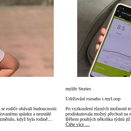
mylife Stories
Udržování rozsahu s myLoop
 se rodiče obávali budoucnosti:
Po vyzkoušení různých možností te
ušovanému spánku a neustálé
prodiskutovala možný přechod na m
e změnilo, když byla rodině
Během pouhých několika týdnů již E
Čtěte více …