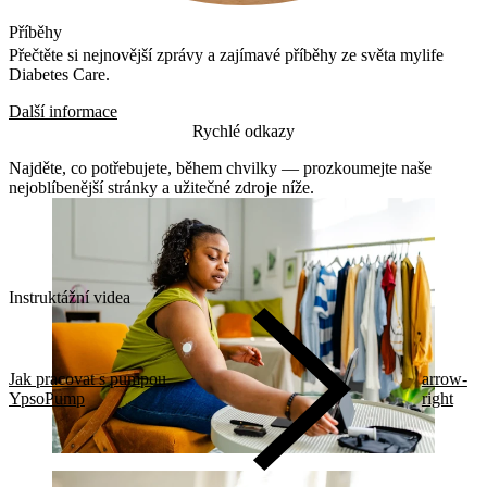
Příběhy
Přečtěte si nejnovější zprávy a zajímavé příběhy ze světa mylife
Diabetes Care.
Další informace
Rychlé odkazy
Najděte, co potřebujete, během chvilky — prozkoumejte naše
nejoblíbenější stránky a užitečné zdroje níže.
Instruktážní videa
Jak pracovat s pumpou
arrow-
YpsoPump
right