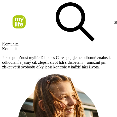
s
Komunita
Komunita
Jako společnost mylife Diabetes Care spojujeme odborné znalosti,
odhodlání a jasný cíl: zlepšit život lidí s diabetem – umožnit jim
získat větší svobodu díky lepší kontrole v každé fázi života.