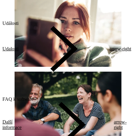
Události
Udalosti
arrow-right
FAQ k software
Další
arrow-
informace
right