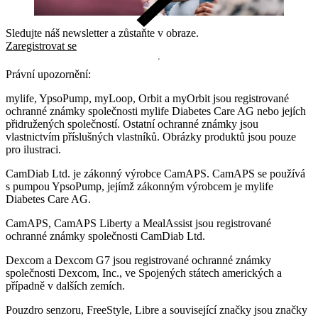
Sledujte náš newsletter a zůstaňte v obraze.
Zaregistrovat se
Právní upozornění:
mylife, YpsoPump, myLoop, Orbit a myOrbit jsou registrované
ochranné známky společnosti mylife Diabetes Care AG nebo jejích
přidružených společností. Ostatní ochranné známky jsou
vlastnictvím příslušných vlastníků. Obrázky produktů jsou pouze
pro ilustraci.
CamDiab Ltd. je zákonný výrobce CamAPS. CamAPS se používá
s pumpou YpsoPump, jejímž zákonným výrobcem je mylife
Diabetes Care AG.
CamAPS, CamAPS Liberty a MealAssist jsou registrované
ochranné známky společnosti CamDiab Ltd.
Dexcom a Dexcom G7 jsou registrované ochranné známky
společnosti Dexcom, Inc., ve Spojených státech amerických a
případně v dalších zemích.
Pouzdro senzoru, FreeStyle, Libre a související značky jsou značky