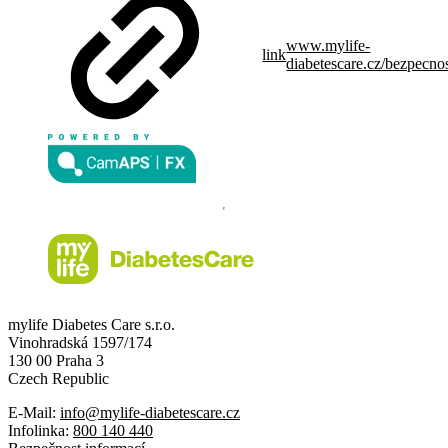
www.mylife-
link
diabetescare.cz/bezpecno
mylife Diabetes Care s.r.o.
Vinohradská 1597/174
130 00 Praha 3
Czech Republic
E-Mail:
info@mylife-diabetescare.cz
Infolinka:
800 140 440